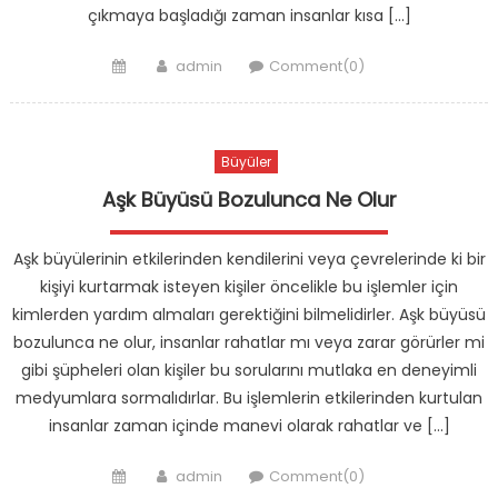
çıkmaya başladığı zaman insanlar kısa […]
Posted
Author
admin
Comment(0)
on
Büyüler
Aşk Büyüsü Bozulunca Ne Olur
Aşk büyülerinin etkilerinden kendilerini veya çevrelerinde ki bir
kişiyi kurtarmak isteyen kişiler öncelikle bu işlemler için
kimlerden yardım almaları gerektiğini bilmelidirler. Aşk büyüsü
bozulunca ne olur, insanlar rahatlar mı veya zarar görürler mi
gibi şüpheleri olan kişiler bu sorularını mutlaka en deneyimli
medyumlara sormalıdırlar. Bu işlemlerin etkilerinden kurtulan
insanlar zaman içinde manevi olarak rahatlar ve […]
Posted
Author
admin
Comment(0)