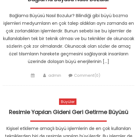
Bağlama Büyüsü Nasıl Bozulur? Bilindiği gibi büyü bozma
işlemleri medyumların en çok talep aldıkları aynı zamanda en
çok zorlandıkları işlemlerdir. Bunun sebebi ise bu işlemler de
kullanılabilen tek bir teknik olması ve bu teknikler de okunacak
sözlerin çok zor olmalarıdır. Okunacak olan sözler de amaç
özel tılsımların harekete geçmesini sağlayarak insanların
üzerinde dolaşan büyü enerjilerinin […]
Posted
Author
admin
Comment(0)
on
Büyüler
Resimle Yapılan Gideni Geri Getirme Büyüsü
Kişisel etkileme amaçlı büyü işlemlerin de en çok kullanılan
tekniklerden biri de resimle yapılan büyülerdir. Bu işlemler de