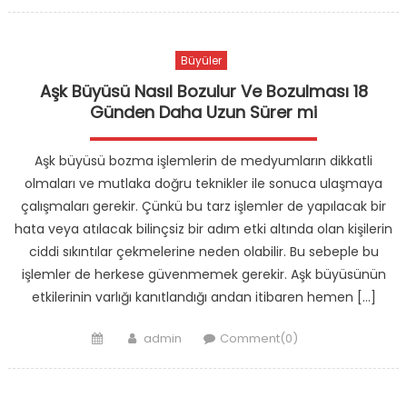
on
Büyüler
Aşk Büyüsü Nasıl Bozulur Ve Bozulması 18
Günden Daha Uzun Sürer mi
Aşk büyüsü bozma işlemlerin de medyumların dikkatli
olmaları ve mutlaka doğru teknikler ile sonuca ulaşmaya
çalışmaları gerekir. Çünkü bu tarz işlemler de yapılacak bir
hata veya atılacak bilinçsiz bir adım etki altında olan kişilerin
ciddi sıkıntılar çekmelerine neden olabilir. Bu sebeple bu
işlemler de herkese güvenmemek gerekir. Aşk büyüsünün
etkilerinin varlığı kanıtlandığı andan itibaren hemen […]
Posted
Author
admin
Comment(0)
on