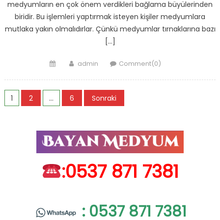
medyumların en çok önem verdikleri bağlama büyülerinden
biridir. Bu işlemleri yaptırmak isteyen kişiler medyumlara
mutlaka yakın olmalıdırlar. Çünkü medyumlar tırnaklarına bazı
[…]
Posted
Author
admin
Comment(0)
on
Yazı
1
2
…
6
Sonraki
sayfalaması
:0537 871 7381
: 0537 871 7381