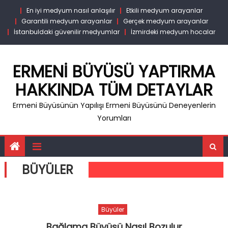
Skip
En iyi medyum nasıl anlaşılır
Etkili medyum arayanlar
to
Garantili medyum arayanlar
Gerçek medyum arayanlar
content
İstanbuldaki güvenilir medyumlar
İzmirdeki medyum hocalar
ERMENI BÜYÜSÜ YAPTIRMA
HAKKINDA TÜM DETAYLAR
Ermeni Büyüsünün Yapılışı Ermeni Büyüsünü Deneyenlerin
Yorumları
BÜYÜLER
Büyüler
Bağlama Büyüsü Nasıl Bozulur