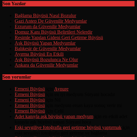
Son Yazılar
Bağlama Büyüsü Nasıl Bozulur
Gazi Antep De Güvenilir Medyumlar
Erzurum da Güvenilir Medyumlar
Domuz Kanı Büyüsü Belirtileri Nelerdir
Resimle Yapılan Gideni Geri Getirme Büyüsü
Aşk Büyüsü Yapan Medyumlar
Balıkesir de Güvenilir Medyumlar
Ayırma Büyüsü En Etkili
Aşk Büyüsü Bozulunca Ne Olur
Ankara da Güvenilir Medyumlar
Son yorumlar
Ermeni Büyüsü
için
Aynure
Ermeni Büyüsü
için
en iyi medyum Süryani hocadır
Ermeni Büyüsü
için
Nil
Ermeni Büyüsü
için
medyum ersan kaya sonuç verir mi
Ermeni Büyüsü
için
Celil
Adet kanıyla aşk büyüsü yapan medyum
için
en etkili adet
kanıyla aşk büyüsü yapan Süryani hoca
Eski sevgiliye fotoğrafla geri getirme büyüsü yaptırmak
için
eski sevgiliyi fotoğrafla geri getirme ve bağlama