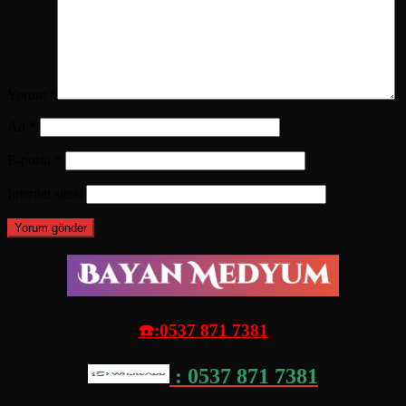
Yorum
*
Ad
*
E-posta
*
İnternet sitesi
☎️:0537 871 7381
: 0537 871 7381