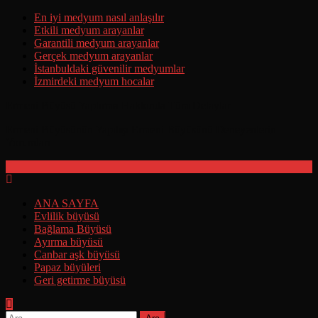
Skip
En iyi medyum nasıl anlaşılır
to
Etkili medyum arayanlar
content
Garantili medyum arayanlar
Gerçek medyum arayanlar
İstanbuldaki güvenilir medyumlar
İzmirdeki medyum hocalar
Ermeni Büyüsü Yaptırma Hakkında Tüm Detaylar
Ermeni Büyüsünün Yapılışı Ermeni Büyüsünü Deneyenlerin
Yorumları
ANA SAYFA
Evlilik büyüsü
Bağlama Büyüsü
Ayırma büyüsü
Canbar aşk büyüsü
Papaz büyüleri
Geri getirme büyüsü
Arama: