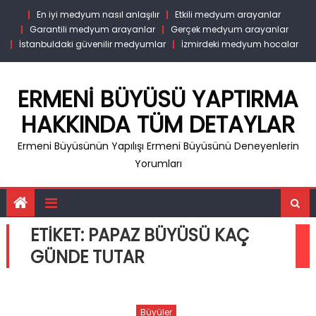
Skip
En iyi medyum nasıl anlaşılır
Etkili medyum arayanlar
to
Garantili medyum arayanlar
Gerçek medyum arayanlar
content
İstanbuldaki güvenilir medyumlar
İzmirdeki medyum hocalar
ERMENI BÜYÜSÜ YAPTIRMA
HAKKINDA TÜM DETAYLAR
Ermeni Büyüsünün Yapılışı Ermeni Büyüsünü Deneyenlerin
Yorumları
ETIKET:
PAPAZ BÜYÜSÜ KAÇ
GÜNDE TUTAR
Büyüler