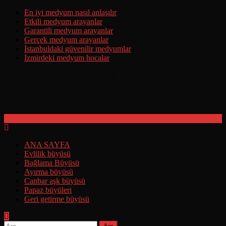
Skip
En iyi medyum nasıl anlaşılır
to
Etkili medyum arayanlar
content
Garantili medyum arayanlar
Gerçek medyum arayanlar
İstanbuldaki güvenilir medyumlar
İzmirdeki medyum hocalar
Ermeni Büyüsü Yaptırma Hakkında Tüm Detaylar
Ermeni Büyüsünün Yapılışı Ermeni Büyüsünü Deneyenlerin
Yorumları
ANA SAYFA
Evlilik büyüsü
Bağlama Büyüsü
Ayırma büyüsü
Canbar aşk büyüsü
Papaz büyüleri
Geri getirme büyüsü
Arama: