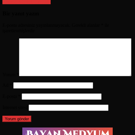
Ayırma Büyüsü En Etkili
gezinmesi
Bir yanıt yazın
E-posta adresiniz yayınlanmayacak.
Gerekli alanlar
*
ile
işaretlenmişlerdir
Yorum
*
Ad
*
E-posta
*
İnternet sitesi