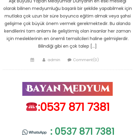
Aşk Büyüsü Yapan Medyumlar Dünyanın en eski mesleği
olarak bilinen medyumluğu başarılı bir şekilde yapabilmek için
mutlaka çok uzun bir süre boyunca eğitim almak veya şahsi
gelişime çok büyük önem vermek gerekmektedir. Bu alanda
kendilerini tam anlamı ile geliştirmiş olan insanlar her zaman
için mesleklerinin en önemli temsilcileri haline gelmişlerdir.
Bilindiği gibi en çok talep […]
Posted
Author
admin
Comment(0)
on
:0537 871 7381
: 0537 871 7381