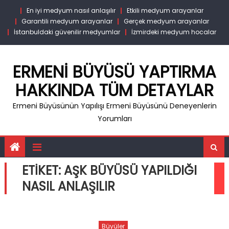
Skip
En iyi medyum nasıl anlaşılır
Etkili medyum arayanlar
to
Garantili medyum arayanlar
Gerçek medyum arayanlar
content
İstanbuldaki güvenilir medyumlar
İzmirdeki medyum hocalar
ERMENI BÜYÜSÜ YAPTIRMA
HAKKINDA TÜM DETAYLAR
Ermeni Büyüsünün Yapılışı Ermeni Büyüsünü Deneyenlerin
Yorumları
ETIKET:
AŞK BÜYÜSÜ YAPILDIĞI
NASIL ANLAŞILIR
Büyüler