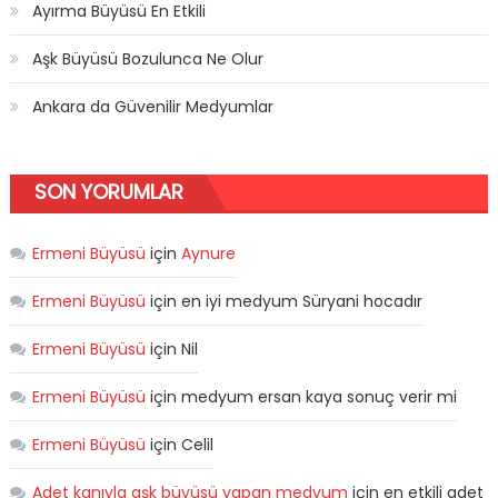
Ayırma Büyüsü En Etkili
Aşk Büyüsü Bozulunca Ne Olur
Ankara da Güvenilir Medyumlar
SON YORUMLAR
Ermeni Büyüsü
için
Aynure
Ermeni Büyüsü
için
en iyi medyum Süryani hocadır
Ermeni Büyüsü
için
Nil
Ermeni Büyüsü
için
medyum ersan kaya sonuç verir mi
Ermeni Büyüsü
için
Celil
Adet kanıyla aşk büyüsü yapan medyum
için
en etkili adet