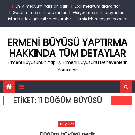
Skip
En iyi medyum nasıl anlaşılır
Etkili medyum arayanlar
to
Garantili medyum arayanlar
Gerçek medyum arayanlar
content
İstanbuldaki güvenilir medyumlar
İzmirdeki medyum hocalar
ERMENI BÜYÜSÜ YAPTIRMA
HAKKINDA TÜM DETAYLAR
Ermeni Büyüsünün Yapılışı Ermeni Büyüsünü Deneyenlerin
Yorumları
ETIKET:
11 DÜĞÜM BÜYÜSÜ
Büyüler
Düğüm büyüsü nedir