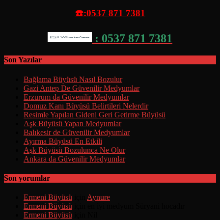
☎️:0537 871 7381
: 0537 871 7381
Son Yazılar
Bağlama Büyüsü Nasıl Bozulur
Gazi Antep De Güvenilir Medyumlar
Erzurum da Güvenilir Medyumlar
Domuz Kanı Büyüsü Belirtileri Nelerdir
Resimle Yapılan Gideni Geri Getirme Büyüsü
Aşk Büyüsü Yapan Medyumlar
Balıkesir de Güvenilir Medyumlar
Ayırma Büyüsü En Etkili
Aşk Büyüsü Bozulunca Ne Olur
Ankara da Güvenilir Medyumlar
Son yorumlar
Ermeni Büyüsü
için
Aynure
Ermeni Büyüsü
için
en iyi medyum Süryani hocadır
Ermeni Büyüsü
için
Nil