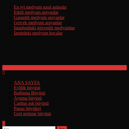
Skip
En iyi medyum nasıl anlaşılır
to
Etkili medyum arayanlar
content
Garantili medyum arayanlar
Gerçek medyum arayanlar
İstanbuldaki güvenilir medyumlar
İzmirdeki medyum hocalar
Ermeni Büyüsü Yaptırma Hakkında Tüm Detaylar
Ermeni Büyüsünün Yapılışı Ermeni Büyüsünü Deneyenlerin
Yorumları
ANA SAYFA
Evlilik büyüsü
Bağlama Büyüsü
Ayırma büyüsü
Canbar aşk büyüsü
Papaz büyüleri
Geri getirme büyüsü
Arama: