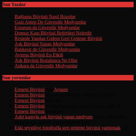
Son Yazılar
Bağlama Büyüsü Nasıl Bozulur
Gazi Antep De Güvenilir Medyumlar
Erzurum da Güvenilir Medyumlar
Domuz Kanı Büyüsü Belirtileri Nelerdir
Resimle Yapılan Gideni Geri Getirme Büyüsü
Aşk Büyüsü Yapan Medyumlar
Balıkesir de Güvenilir Medyumlar
Ayırma Büyüsü En Etkili
Aşk Büyüsü Bozulunca Ne Olur
Ankara da Güvenilir Medyumlar
Son yorumlar
Ermeni Büyüsü
için
Aynure
Ermeni Büyüsü
için
en iyi medyum Süryani hocadır
Ermeni Büyüsü
için
Nil
Ermeni Büyüsü
için
medyum ersan kaya sonuç verir mi
Ermeni Büyüsü
için
Celil
Adet kanıyla aşk büyüsü yapan medyum
için
en etkili adet
kanıyla aşk büyüsü yapan Süryani hoca
Eski sevgiliye fotoğrafla geri getirme büyüsü yaptırmak
için
eski sevgiliyi fotoğrafla geri getirme ve bağlama