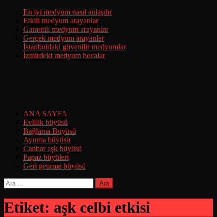
Skip
En iyi medyum nasıl anlaşılır
to
Etkili medyum arayanlar
content
Garantili medyum arayanlar
Gerçek medyum arayanlar
İstanbuldaki güvenilir medyumlar
İzmirdeki medyum hocalar
Ermeni Büyüsü Yaptırma Hakkında Tüm Detaylar
Ermeni Büyüsünün Yapılışı Ermeni Büyüsünü Deneyenlerin
Yorumları
ANA SAYFA
Evlilik büyüsü
Bağlama Büyüsü
Ayırma büyüsü
Canbar aşk büyüsü
Papaz büyüleri
Geri getirme büyüsü
Arama:
Etiket:
aşk celbi etkisi