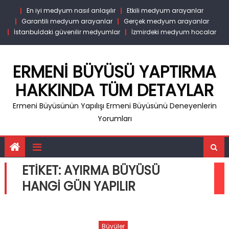
Skip
En iyi medyum nasıl anlaşılır
Etkili medyum arayanlar
to
Garantili medyum arayanlar
Gerçek medyum arayanlar
content
İstanbuldaki güvenilir medyumlar
İzmirdeki medyum hocalar
ERMENI BÜYÜSÜ YAPTIRMA
HAKKINDA TÜM DETAYLAR
Ermeni Büyüsünün Yapılışı Ermeni Büyüsünü Deneyenlerin
Yorumları
ETIKET:
AYIRMA BÜYÜSÜ
HANGI GÜN YAPILIR
Büyüler