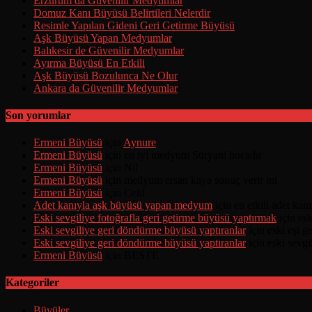
Erzurum da Güvenilir Medyumlar
Domuz Kanı Büyüsü Belirtileri Nelerdir
Resimle Yapılan Gideni Geri Getirme Büyüsü
Aşk Büyüsü Yapan Medyumlar
Balıkesir de Güvenilir Medyumlar
Ayırma Büyüsü En Etkili
Aşk Büyüsü Bozulunca Ne Olur
Ankara da Güvenilir Medyumlar
Son yorumlar
Ermeni Büyüsü
için
Aynure
Ermeni Büyüsü
için
en iyi medyum Süryani hocadır
Ermeni Büyüsü
için
Nil
Ermeni Büyüsü
için
medyum ersan kaya sonuç verir mi
Ermeni Büyüsü
için
Celil
Adet kanıyla aşk büyüsü yapan medyum
için
en etkili adet ka
Eski sevgiliye fotoğrafla geri getirme büyüsü yaptırmak
için
esk
Eski sevgiliye geri döndürme büyüsü yaptıranlar
için
eski eşi 
Eski sevgiliye geri döndürme büyüsü yaptıranlar
için
eski sevgi
Ermeni Büyüsü
için
BESTE
Kategoriler
Büyüler