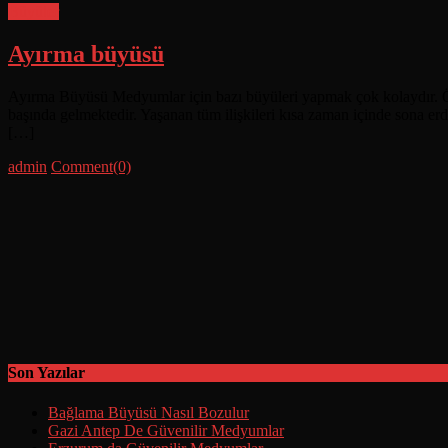
Büyüler
Ayırma büyüsü
Ayırma Büyüsü Medyumlar için bazı büyüleri yapmak çok kolaydır. Özel
başında gelmektedir. Yaşanan tüm ilişkileri kısa zaman içinde sona erd
[…]
Posted
Author
admin
Comment(0)
on
Son Yazılar
Bağlama Büyüsü Nasıl Bozulur
Gazi Antep De Güvenilir Medyumlar