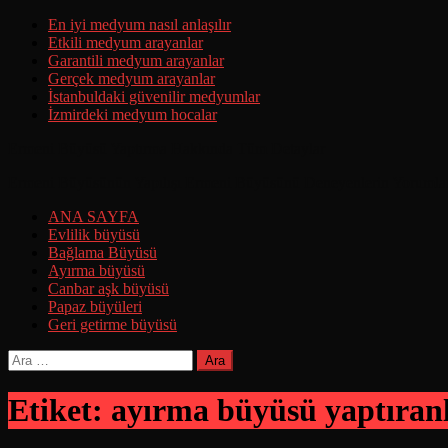
Skip
En iyi medyum nasıl anlaşılır
to
Etkili medyum arayanlar
content
Garantili medyum arayanlar
Gerçek medyum arayanlar
İstanbuldaki güvenilir medyumlar
İzmirdeki medyum hocalar
Ermeni Büyüsü Yaptırma Hakkında Tüm Detaylar
Ermeni Büyüsünün Yapılışı Ermeni Büyüsünü Deneyenlerin Yorumla
ANA SAYFA
Evlilik büyüsü
Bağlama Büyüsü
Ayırma büyüsü
Canbar aşk büyüsü
Papaz büyüleri
Geri getirme büyüsü
Arama:
Etiket:
ayırma büyüsü yaptıran