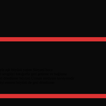
nıyla aşk büyüsü yapan Süryani hoca
i sevgiliyi fotoğrafla geri getirme ve bağlama
geri döndürme büyüsü Uzman medyum tavsiyemdir
liyi ermeni büyüsü ile geri döndürme