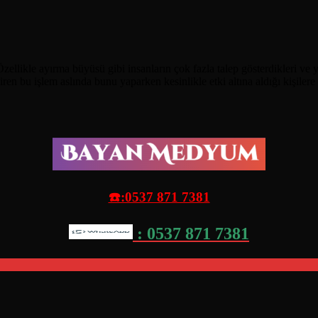
likle ayırma büyüsü gibi insanların çok fazla talep gösterdikleri ve y
iren bu işlem aslında bunu yaparken kesinlikle etki altına aldığı kişil
☎️:0537 871 7381
: 0537 871 7381