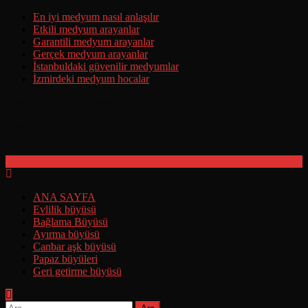
Skip
En iyi medyum nasıl anlaşılır
to
Etkili medyum arayanlar
content
Garantili medyum arayanlar
Gerçek medyum arayanlar
İstanbuldaki güvenilir medyumlar
İzmirdeki medyum hocalar
Ermeni Büyüsü Yaptırma Hakkında Tüm Detaylar
Ermeni Büyüsünün Yapılışı Ermeni Büyüsünü Deneyenlerin
Yorumları
ANA SAYFA
Evlilik büyüsü
Bağlama Büyüsü
Ayırma büyüsü
Canbar aşk büyüsü
Papaz büyüleri
Geri getirme büyüsü
Arama: