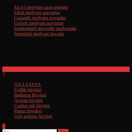
Skip
En iyi medyum nasıl anlaşılır
to
Etkili medyum arayanlar
content
Garantili medyum arayanlar
Gerçek medyum arayanlar
İstanbuldaki güvenilir medyumlar
İzmirdeki medyum hocalar
Ermeni Büyüsü Yaptırma Hakkında Tüm Detaylar
Ermeni Büyüsünün Yapılışı Ermeni Büyüsünü Deneyenlerin
Yorumları
ANA SAYFA
Evlilik büyüsü
Bağlama Büyüsü
Ayırma büyüsü
Canbar aşk büyüsü
Papaz büyüleri
Geri getirme büyüsü
Arama: