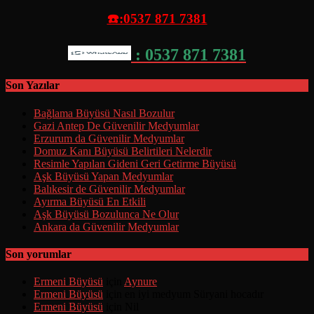
☎️:0537 871 7381
: 0537 871 7381
Son Yazılar
Bağlama Büyüsü Nasıl Bozulur
Gazi Antep De Güvenilir Medyumlar
Erzurum da Güvenilir Medyumlar
Domuz Kanı Büyüsü Belirtileri Nelerdir
Resimle Yapılan Gideni Geri Getirme Büyüsü
Aşk Büyüsü Yapan Medyumlar
Balıkesir de Güvenilir Medyumlar
Ayırma Büyüsü En Etkili
Aşk Büyüsü Bozulunca Ne Olur
Ankara da Güvenilir Medyumlar
Son yorumlar
Ermeni Büyüsü
için
Aynure
Ermeni Büyüsü
için
en iyi medyum Süryani hocadır
Ermeni Büyüsü
için
Nil