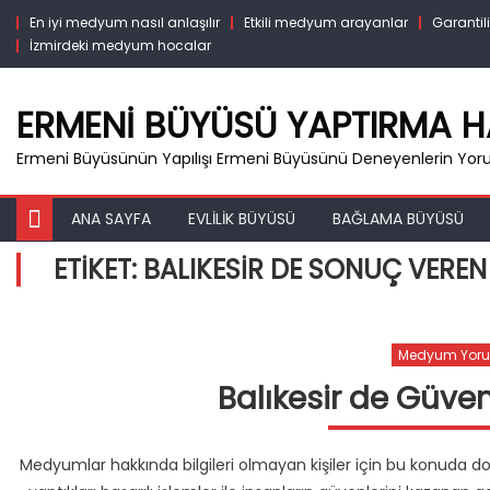
Skip
En iyi medyum nasıl anlaşılır
Etkili medyum arayanlar
Garanti
to
İzmirdeki medyum hocalar
content
ERMENI BÜYÜSÜ YAPTIRMA 
Ermeni Büyüsünün Yapılışı Ermeni Büyüsünü Deneyenlerin Yor
ANA SAYFA
EVLILIK BÜYÜSÜ
BAĞLAMA BÜYÜSÜ
ETIKET:
BALIKESIR DE SONUÇ VERE
Medyum Yoru
Balıkesir de Güve
Medyumlar hakkında bilgileri olmayan kişiler için bu konuda 