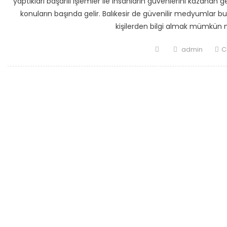
yaptıkları başarılı işlemler ile insanların güvenlerini kazana
konuların başında gelir. Balıkesir de güvenilir medyumlar bul
kişilerden bilgi almak mümkün mü
Posted
Author
admin
C
on