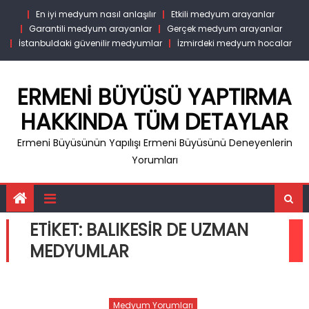
Skip
En iyi medyum nasıl anlaşılır
Etkili medyum arayanlar
to
Garantili medyum arayanlar
Gerçek medyum arayanlar
content
İstanbuldaki güvenilir medyumlar
İzmirdeki medyum hocalar
ERMENI BÜYÜSÜ YAPTIRMA
HAKKINDA TÜM DETAYLAR
Ermeni Büyüsünün Yapılışı Ermeni Büyüsünü Deneyenlerin
Yorumları
ETIKET:
BALIKESIR DE UZMAN
MEDYUMLAR
Medyum Yorumları