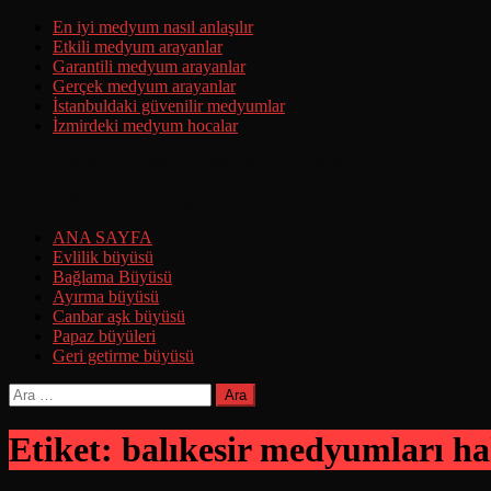
Skip
En iyi medyum nasıl anlaşılır
to
Etkili medyum arayanlar
content
Garantili medyum arayanlar
Gerçek medyum arayanlar
İstanbuldaki güvenilir medyumlar
İzmirdeki medyum hocalar
Ermeni Büyüsü Yaptırma Hakkında Tüm Detaylar
Ermeni Büyüsünün Yapılışı Ermeni Büyüsünü Deneyenlerin Yorumla
ANA SAYFA
Evlilik büyüsü
Bağlama Büyüsü
Ayırma büyüsü
Canbar aşk büyüsü
Papaz büyüleri
Geri getirme büyüsü
Arama:
Etiket:
balıkesir medyumları h