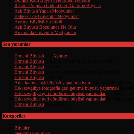
Domuz Kanı Büyüsü Belirtileri Nelerdir
Resimle Yapılan Gideni Geri Getirme Büyüsü
Aşk Büyüsü Yapan Medyumlar
Balıkesir de Güvenilir Medyumlar
Ayırma Büyüsü En Etkili
Aşk Büyüsü Bozulunca Ne Olur
Ankara da Güvenilir Medyumlar
Son yorumlar
Ermeni Büyüsü
için
Aynure
Ermeni Büyüsü
için
en iyi medyum Süryani hocadır
Ermeni Büyüsü
için
Nil
Ermeni Büyüsü
için
medyum ersan kaya sonuç verir mi
Ermeni Büyüsü
için
Celil
Adet kanıyla aşk büyüsü yapan medyum
için
en etkili adet ka
Eski sevgiliye fotoğrafla geri getirme büyüsü yaptırmak
için
esk
Eski sevgiliye geri döndürme büyüsü yaptıranlar
için
eski eşi 
Eski sevgiliye geri döndürme büyüsü yaptıranlar
için
eski sevgi
Ermeni Büyüsü
için
BESTE
Kategoriler
Büyüler
medyum yorumları