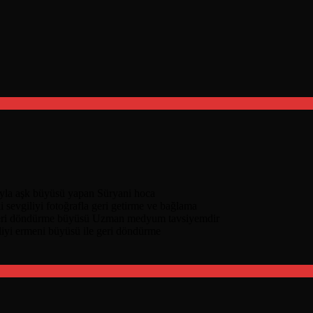
nıyla aşk büyüsü yapan Süryani hoca
i sevgiliyi fotoğrafla geri getirme ve bağlama
geri döndürme büyüsü Uzman medyum tavsiyemdir
liyi ermeni büyüsü ile geri döndürme