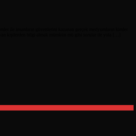
emler ile insanların güvenlerini kazanan gerçek medyumların kimler
ıyan kişilerden bilgi almak mümkün mü gibi sorular ile yola […]