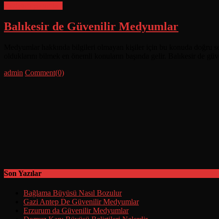
medyum yorumları
Balıkesir de Güvenilir Medyumlar
Medyumlar hakkında bilgileri olmayan kişiler için bu konuda doğru se
olduklarını bilmek en önemli konuların başında gelir. Balıkesir de gü
Posted
Author
admin
Comment(0)
on
Son Yazılar
Bağlama Büyüsü Nasıl Bozulur
Gazi Antep De Güvenilir Medyumlar
Erzurum da Güvenilir Medyumlar