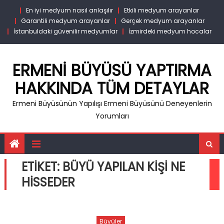
Skip
En iyi medyum nasıl anlaşılır
Etkili medyum arayanlar
to
Garantili medyum arayanlar
Gerçek medyum arayanlar
content
İstanbuldaki güvenilir medyumlar
İzmirdeki medyum hocalar
ERMENI BÜYÜSÜ YAPTIRMA
HAKKINDA TÜM DETAYLAR
Ermeni Büyüsünün Yapılışı Ermeni Büyüsünü Deneyenlerin
Yorumları
ETIKET:
BÜYÜ YAPILAN KIŞI NE
HISSEDER
Büyüler