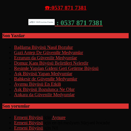
☎️:0537 871 7381
: 0537 871 7381
Son Yazılar
Bağlama Büyüsü Nasıl Bozulur
Gazi Antep De Güvenilir Medyumlar
Erzurum da Güvenilir Medyumlar
Domuz Kanı Büyüsü Belirtileri Nelerdir
Resimle Yapılan Gideni Geri Getirme Büyüsü
Aşk Büyüsü Yapan Medyumlar
Balıkesir de Güvenilir Medyumlar
Ayırma Büyüsü En Etkili
Aşk Büyüsü Bozulunca Ne Olur
Ankara da Güvenilir Medyumlar
Son yorumlar
Ermeni Büyüsü
için
Aynure
Ermeni Büyüsü
için
en iyi medyum Süryani hocadır
Ermeni Büyüsü
için
Nil