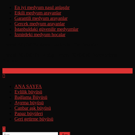
Skip
En iyi medyum nasıl anlaşılır
to
Etkili medyum arayanlar
content
Garantili medyum arayanlar
Gerçek medyum arayanlar
İstanbuldaki güvenilir medyumlar
İzmirdeki medyum hocalar
Ermeni Büyüsü Yaptırma Hakkında Tüm Detaylar
Ermeni Büyüsünün Yapılışı Ermeni Büyüsünü Deneyenlerin
Yorumları
ANA SAYFA
Evlilik büyüsü
Bağlama Büyüsü
Ayırma büyüsü
Canbar aşk büyüsü
Papaz büyüleri
Geri getirme büyüsü
Arama: