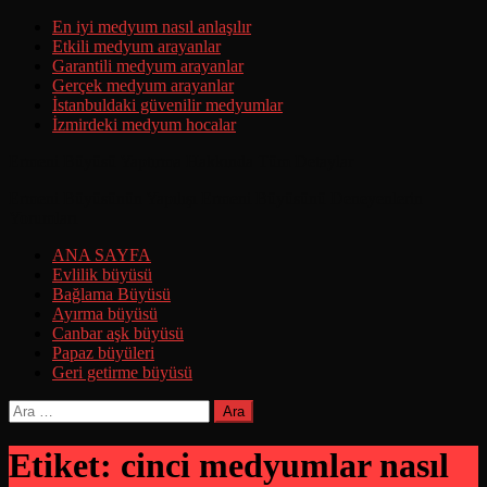
Skip
En iyi medyum nasıl anlaşılır
to
Etkili medyum arayanlar
content
Garantili medyum arayanlar
Gerçek medyum arayanlar
İstanbuldaki güvenilir medyumlar
İzmirdeki medyum hocalar
Ermeni Büyüsü Yaptırma Hakkında Tüm Detaylar
Ermeni Büyüsünün Yapılışı Ermeni Büyüsünü Deneyenlerin
Yorumları
ANA SAYFA
Evlilik büyüsü
Bağlama Büyüsü
Ayırma büyüsü
Canbar aşk büyüsü
Papaz büyüleri
Geri getirme büyüsü
Arama:
Etiket:
cinci medyumlar nasıl