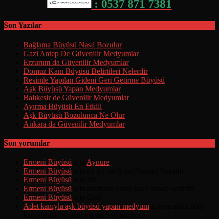
: 0537 871 7381
Son Yazılar
Bağlama Büyüsü Nasıl Bozulur
Gazi Antep De Güvenilir Medyumlar
Erzurum da Güvenilir Medyumlar
Domuz Kanı Büyüsü Belirtileri Nelerdir
Resimle Yapılan Gideni Geri Getirme Büyüsü
Aşk Büyüsü Yapan Medyumlar
Balıkesir de Güvenilir Medyumlar
Ayırma Büyüsü En Etkili
Aşk Büyüsü Bozulunca Ne Olur
Ankara da Güvenilir Medyumlar
Son yorumlar
Ermeni Büyüsü
için
Aynure
Ermeni Büyüsü
için
en iyi medyum Süryani hocadır
Ermeni Büyüsü
için
Nil
Ermeni Büyüsü
için
medyum ersan kaya sonuç verir mi
Ermeni Büyüsü
için
Celil
Adet kanıyla aşk büyüsü yapan medyum
için
en etkili adet
kanıyla aşk büyüsü yapan Süryani hoca