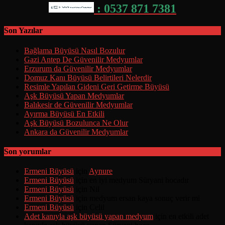
: 0537 871 7381
Son Yazılar
Bağlama Büyüsü Nasıl Bozulur
Gazi Antep De Güvenilir Medyumlar
Erzurum da Güvenilir Medyumlar
Domuz Kanı Büyüsü Belirtileri Nelerdir
Resimle Yapılan Gideni Geri Getirme Büyüsü
Aşk Büyüsü Yapan Medyumlar
Balıkesir de Güvenilir Medyumlar
Ayırma Büyüsü En Etkili
Aşk Büyüsü Bozulunca Ne Olur
Ankara da Güvenilir Medyumlar
Son yorumlar
Ermeni Büyüsü
için
Aynure
Ermeni Büyüsü
için
en iyi medyum Süryani hocadır
Ermeni Büyüsü
için
Nil
Ermeni Büyüsü
için
medyum ersan kaya sonuç verir mi
Ermeni Büyüsü
için
Celil
Adet kanıyla aşk büyüsü yapan medyum
için
en etkili adet