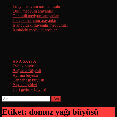
Skip
En iyi medyum nasıl anlaşılır
to
Etkili medyum arayanlar
content
Garantili medyum arayanlar
Gerçek medyum arayanlar
İstanbuldaki güvenilir medyumlar
İzmirdeki medyum hocalar
Ermeni Büyüsü Yaptırma Hakkında Tüm Detaylar
Ermeni Büyüsünün Yapılışı Ermeni Büyüsünü Deneyenlerin
Yorumları
ANA SAYFA
Evlilik büyüsü
Bağlama Büyüsü
Ayırma büyüsü
Canbar aşk büyüsü
Papaz büyüleri
Geri getirme büyüsü
Arama:
Etiket:
domuz yağı büyüsü