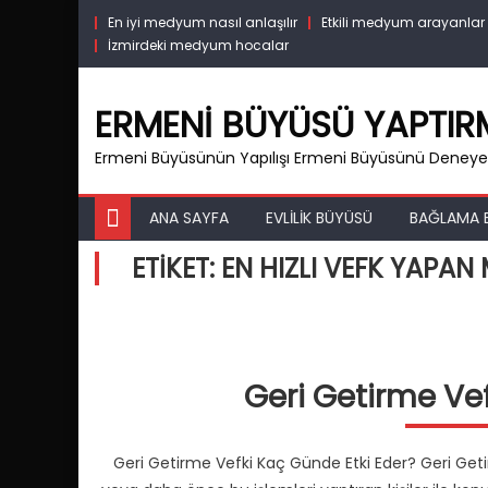
Skip
En iyi medyum nasıl anlaşılır
Etkili medyum arayanlar
to
İzmirdeki medyum hocalar
content
ERMENI BÜYÜSÜ YAPTI
Ermeni Büyüsünün Yapılışı Ermeni Büyüsünü Deneyen
ANA SAYFA
EVLILIK BÜYÜSÜ
BAĞLAMA 
ETIKET:
EN HIZLI VEFK YAPA
Geri Getirme Vef
Geri Getirme Vefki Kaç Günde Etki Eder? Geri Getirm