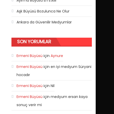
Ayırma Büyüsü En Etkili
Aşk Büyüsü Bozulunca Ne Olur
Ankara da Güvenilir Medyumlar
SON YORUMLAR
Ermeni Büyüsü
için
Aynure
Ermeni Büyüsü
için
en iyi medyum Süryani
hocadır
Ermeni Büyüsü
için
Nil
Ermeni Büyüsü
için
medyum ersan kaya
sonuç verir mi