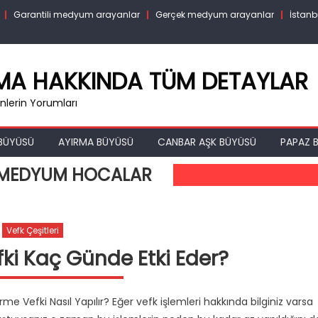
Garantili medyum arayanlar
Gerçek medyum arayanlar
İstanb
RMA HAKKINDA TÜM DETAYLAR
lerin Yorumları
BÜYÜSÜ
AYIRMA BÜYÜSÜ
CANBAR AŞK BÜYÜSÜ
PAPAZ B
N MEDYUM HOCALAR
Vefk Çeşitleri
ki Kaç Günde Etki Eder?
e Vefki Nasıl Yapılır? Eğer vefk işlemleri hakkında bilginiz varsa