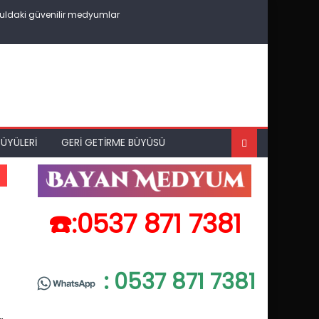
uldaki güvenilir medyumlar
ÜYÜLERI
GERI GETIRME BÜYÜSÜ
☎️:0537 871 7381
: 0537 871 7381