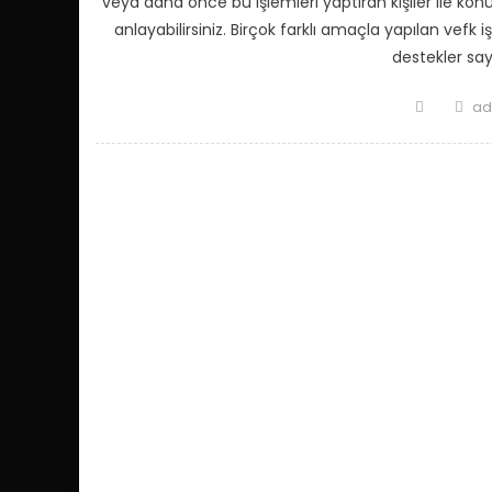
veya daha önce bu işlemleri yaptıran kişiler ile ko
anlayabilirsiniz. Birçok farklı amaçla yapılan vefk
destekler sa
Posted
Au
ad
on