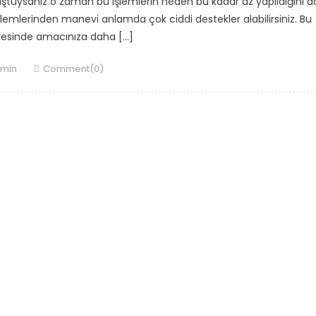
nuştuysanız o zaman bu işlemlerin neden bu kadar az yapıldığını d
 işlemlerinden manevi anlamda çok ciddi destekler alabilirsiniz. Bu
yesinde amacınıza daha […]
thor
min
Comment(0)