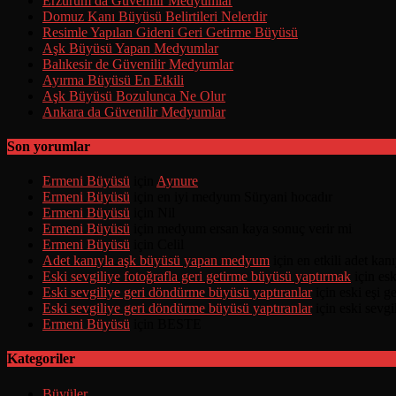
Erzurum da Güvenilir Medyumlar
Domuz Kanı Büyüsü Belirtileri Nelerdir
Resimle Yapılan Gideni Geri Getirme Büyüsü
Aşk Büyüsü Yapan Medyumlar
Balıkesir de Güvenilir Medyumlar
Ayırma Büyüsü En Etkili
Aşk Büyüsü Bozulunca Ne Olur
Ankara da Güvenilir Medyumlar
Son yorumlar
Ermeni Büyüsü
için
Aynure
Ermeni Büyüsü
için
en iyi medyum Süryani hocadır
Ermeni Büyüsü
için
Nil
Ermeni Büyüsü
için
medyum ersan kaya sonuç verir mi
Ermeni Büyüsü
için
Celil
Adet kanıyla aşk büyüsü yapan medyum
için
en etkili adet ka
Eski sevgiliye fotoğrafla geri getirme büyüsü yaptırmak
için
esk
Eski sevgiliye geri döndürme büyüsü yaptıranlar
için
eski eşi 
Eski sevgiliye geri döndürme büyüsü yaptıranlar
için
eski sevgi
Ermeni Büyüsü
için
BESTE
Kategoriler
Büyüler