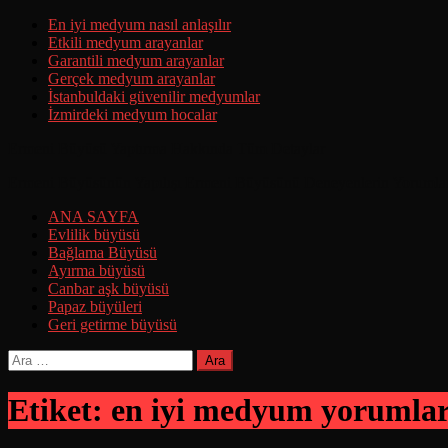
Skip
En iyi medyum nasıl anlaşılır
to
Etkili medyum arayanlar
content
Garantili medyum arayanlar
Gerçek medyum arayanlar
İstanbuldaki güvenilir medyumlar
İzmirdeki medyum hocalar
Ermeni Büyüsü Yaptırma Hakkında Tüm Detaylar
Ermeni Büyüsünün Yapılışı Ermeni Büyüsünü Deneyenlerin Yorumla
ANA SAYFA
Evlilik büyüsü
Bağlama Büyüsü
Ayırma büyüsü
Canbar aşk büyüsü
Papaz büyüleri
Geri getirme büyüsü
Arama:
Etiket:
en iyi medyum yorumlar