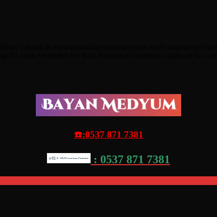
leri çabalar ile kurtulamadıkları sorunlarından medyumların özel işlemle
angi bir emek vermeden her türlü durumdan kurtulmayı sağlayan bu özel 
☎️:0537 871 7381
: 0537 871 7381