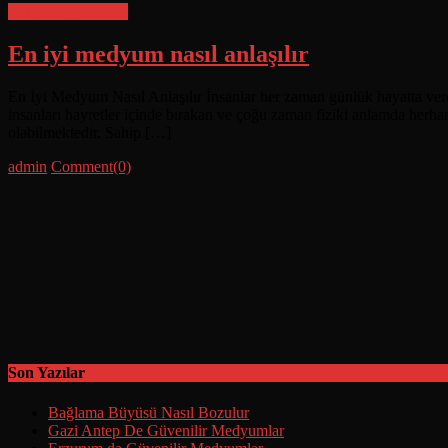
medyum yorumları
En iyi medyum nasıl anlaşılır
En İyi Medyum Nasıl Anlaşılır İnsanlar her zaman günlük hayatta verdik
insanları hayretler içinde bırakan ve çoğu zaman fiziki anlamda herh
olabilmektedir. Sahip […]
Posted
Author
admin
Comment(0)
on
Son Yazılar
Bağlama Büyüsü Nasıl Bozulur
Gazi Antep De Güvenilir Medyumlar