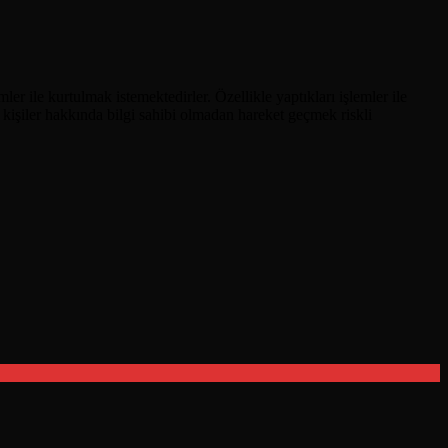
r ile kurtulmak istemektedirler. Özellikle yaptıkları işlemler ile
kişiler hakkında bilgi sahibi olmadan hareket geçmek riskli