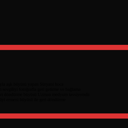
nıyla aşk büyüsü yapan Süryani hoca
i sevgiliyi fotoğrafla geri getirme ve bağlama
geri döndürme büyüsü Uzman medyum tavsiyemdir
liyi ermeni büyüsü ile geri döndürme