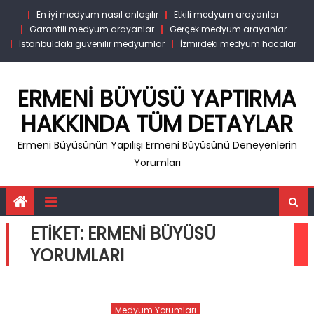
Skip
En iyi medyum nasıl anlaşılır
Etkili medyum arayanlar
to
Garantili medyum arayanlar
Gerçek medyum arayanlar
content
İstanbuldaki güvenilir medyumlar
İzmirdeki medyum hocalar
ERMENI BÜYÜSÜ YAPTIRMA
HAKKINDA TÜM DETAYLAR
Ermeni Büyüsünün Yapılışı Ermeni Büyüsünü Deneyenlerin
Yorumları
ETIKET:
ERMENI BÜYÜSÜ
YORUMLARI
Medyum Yorumları