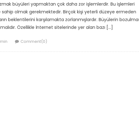
bozmak büyüleri yapmaktan çok daha zor işlemlerdir. Bu işlemleri
e sahip olmak gerekmektedir. Birçok kişi yeterli düzeye ermeden
ların beklentilerini karşılamakta zorlanmışlardır. Büyülerin bozulma
lmalıdır. Özellikle İnternet sitelerinde yer alan bazı […]
thor
min
Comment(0)