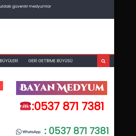
uldaki güvenilir medyumlar
BÜYÜLERI
GERI GETIRME BÜYÜSÜ
:0537 871 7381
: 0537 871 7381