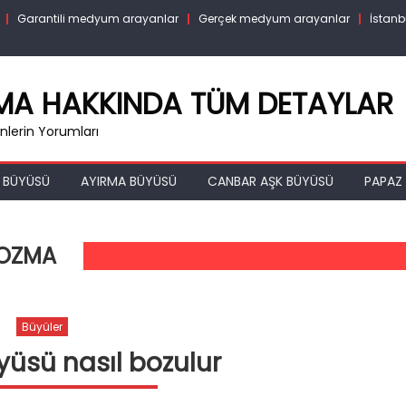
Garantili medyum arayanlar
Gerçek medyum arayanlar
İstanb
RMA HAKKINDA TÜM DETAYLAR
lerin Yorumları
 BÜYÜSÜ
AYIRMA BÜYÜSÜ
CANBAR AŞK BÜYÜSÜ
PAPAZ 
BOZMA
Büyüler
üsü nasıl bozulur