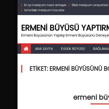
Skip
En iyi medyum nasıl anlaşılır
Etkili medyum arayanlar
to
İzmirdeki medyum hocalar
content
ERMENI BÜYÜSÜ YAPTI
Ermeni Büyüsünün Yapılışı Ermeni Büyüsünü Deneyen
ANA SAYFA
EVLILIK BÜYÜSÜ
BAĞLAMA
ETIKET:
ERMENI BÜYÜSÜNÜ 
ermeni büy