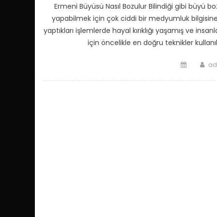
Ermeni Büyüsü Nasıl Bozulur Bilindiği gibi büyü 
yapabilmek için çok ciddi bir medyumluk bilgisin
yaptıkları işlemlerde hayal kırıklığı yaşamış ve insan
için öncelikle en doğru teknikler kullanı
Posted
Au
ad
on