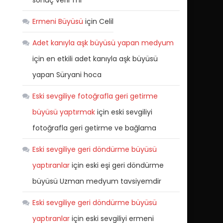
sonuç verir mi
Ermeni Büyüsü
için
Celil
Adet kanıyla aşk büyüsü yapan medyum
için
en etkili adet kanıyla aşk büyüsü
yapan Süryani hoca
Eski sevgiliye fotoğrafla geri getirme
büyüsü yaptırmak
için
eski sevgiliyi
fotoğrafla geri getirme ve bağlama
Eski sevgiliye geri döndürme büyüsü
yaptıranlar
için
eski eşi geri döndürme
büyüsü Uzman medyum tavsiyemdir
Eski sevgiliye geri döndürme büyüsü
yaptıranlar
için
eski sevgiliyi ermeni