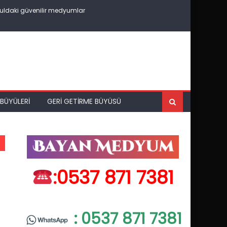
uldaki güvenilir medyumlar
BÜYÜLERI
GERI GETIRME BÜYÜSÜ
:0537 871 7381
: 0537 871 7381