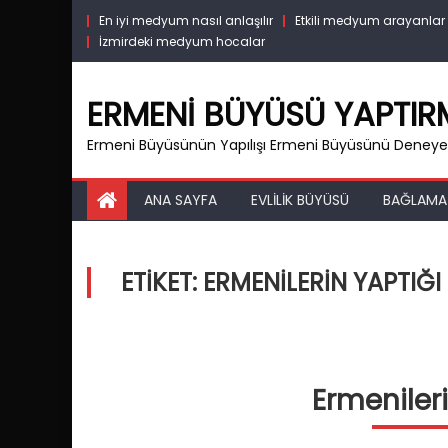
Skip
En iyi medyum nasıl anlaşılır
Etkili medyum arayanlar
to
İzmirdeki medyum hocalar
content
ERMENI BÜYÜSÜ YAPTI
Ermeni Büyüsünün Yapılışı Ermeni Büyüsünü Deneyen
ANA SAYFA
EVLILIK BÜYÜSÜ
BAĞLAMA
ETIKET:
ERMENILERIN YAPTIĞI 
Ermeniler