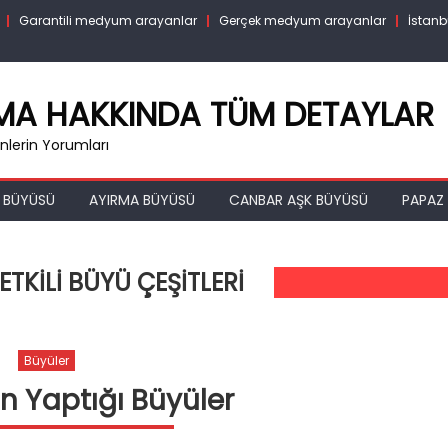
Garantili medyum arayanlar
Gerçek medyum arayanlar
İstanb
RMA HAKKINDA TÜM DETAYLAR
lerin Yorumları
 BÜYÜSÜ
AYIRMA BÜYÜSÜ
CANBAR AŞK BÜYÜSÜ
PAPAZ 
ETKILI BÜYÜ ÇEŞITLERI
Büyüler
in Yaptığı Büyüler