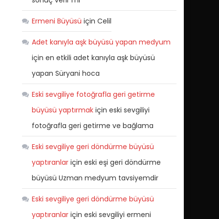
sonuç verir mi
Ermeni Büyüsü
için
Celil
Adet kanıyla aşk büyüsü yapan medyum
için
en etkili adet kanıyla aşk büyüsü
yapan Süryani hoca
Eski sevgiliye fotoğrafla geri getirme
büyüsü yaptırmak
için
eski sevgiliyi
fotoğrafla geri getirme ve bağlama
Eski sevgiliye geri döndürme büyüsü
yaptıranlar
için
eski eşi geri döndürme
büyüsü Uzman medyum tavsiyemdir
Eski sevgiliye geri döndürme büyüsü
yaptıranlar
için
eski sevgiliyi ermeni