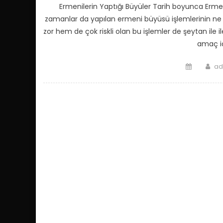
Ermenilerin Yaptığı Büyüler Tarih boyunca Ermenile
zamanlar da yapılan ermeni büyüsü işlemlerinin ne 
zor hem de çok riskli olan bu işlemler de şeytan ile
amaç iç
Posted
Au
ad
on