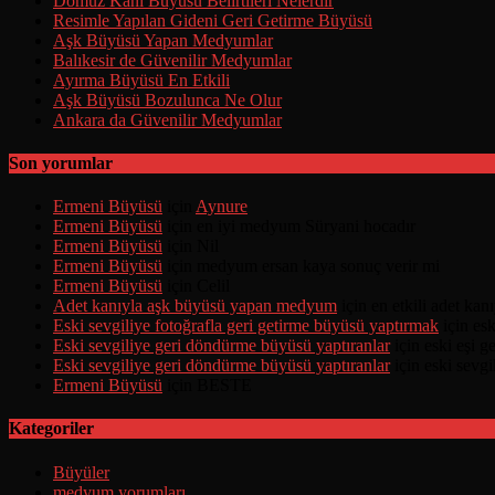
Domuz Kanı Büyüsü Belirtileri Nelerdir
Resimle Yapılan Gideni Geri Getirme Büyüsü
Aşk Büyüsü Yapan Medyumlar
Balıkesir de Güvenilir Medyumlar
Ayırma Büyüsü En Etkili
Aşk Büyüsü Bozulunca Ne Olur
Ankara da Güvenilir Medyumlar
Son yorumlar
Ermeni Büyüsü
için
Aynure
Ermeni Büyüsü
için
en iyi medyum Süryani hocadır
Ermeni Büyüsü
için
Nil
Ermeni Büyüsü
için
medyum ersan kaya sonuç verir mi
Ermeni Büyüsü
için
Celil
Adet kanıyla aşk büyüsü yapan medyum
için
en etkili adet ka
Eski sevgiliye fotoğrafla geri getirme büyüsü yaptırmak
için
esk
Eski sevgiliye geri döndürme büyüsü yaptıranlar
için
eski eşi 
Eski sevgiliye geri döndürme büyüsü yaptıranlar
için
eski sevgi
Ermeni Büyüsü
için
BESTE
Kategoriler
Büyüler
medyum yorumları