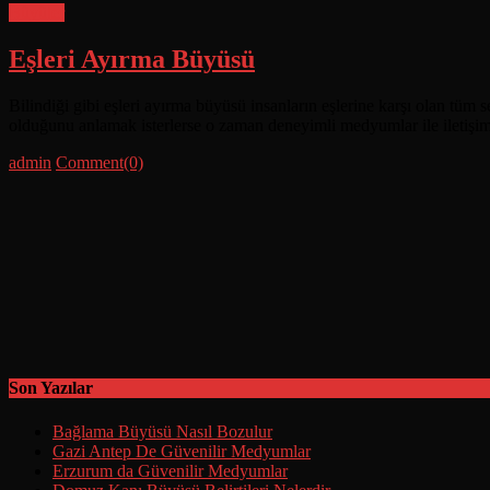
Büyüler
Eşleri Ayırma Büyüsü
Bilindiği gibi eşleri ayırma büyüsü insanların eşlerine karşı olan tüm s
olduğunu anlamak isterlerse o zaman deneyimli medyumlar ile iletişime
Posted
Author
admin
Comment(0)
on
Son Yazılar
Bağlama Büyüsü Nasıl Bozulur
Gazi Antep De Güvenilir Medyumlar
Erzurum da Güvenilir Medyumlar