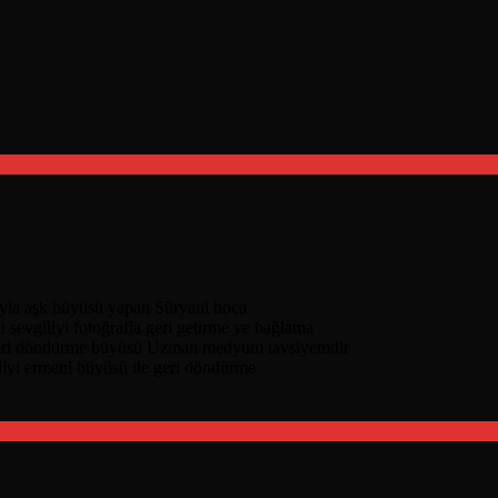
nıyla aşk büyüsü yapan Süryani hoca
i sevgiliyi fotoğrafla geri getirme ve bağlama
geri döndürme büyüsü Uzman medyum tavsiyemdir
liyi ermeni büyüsü ile geri döndürme