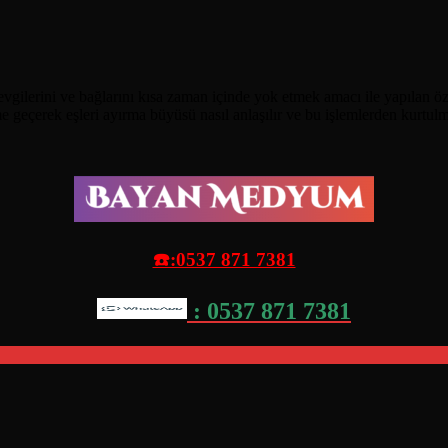
evgilerini ve bağlarını kısa zaman içinde yok etmek amacı ile yapılan özel
 geçerek eşleri ayırma büyüsü nasıl anlaşılır ve bu işlemlerden kurtulm
☎️:0537 871 7381
: 0537 871 7381