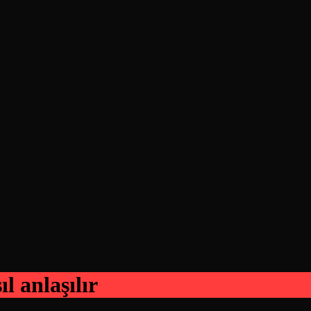
rı
l anlaşılır