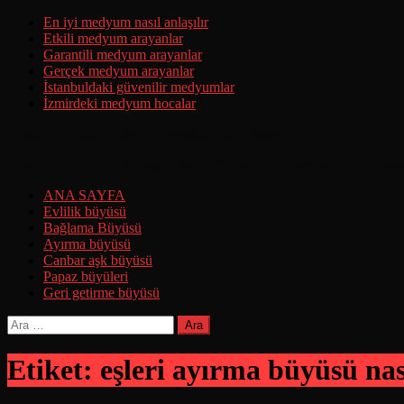
Skip
En iyi medyum nasıl anlaşılır
to
Etkili medyum arayanlar
content
Garantili medyum arayanlar
Gerçek medyum arayanlar
İstanbuldaki güvenilir medyumlar
İzmirdeki medyum hocalar
Ermeni Büyüsü Yaptırma Hakkında Tüm Detaylar
Ermeni Büyüsünün Yapılışı Ermeni Büyüsünü Deneyenlerin Yorumla
ANA SAYFA
Evlilik büyüsü
Bağlama Büyüsü
Ayırma büyüsü
Canbar aşk büyüsü
Papaz büyüleri
Geri getirme büyüsü
Arama:
Etiket:
eşleri ayırma büyüsü nası