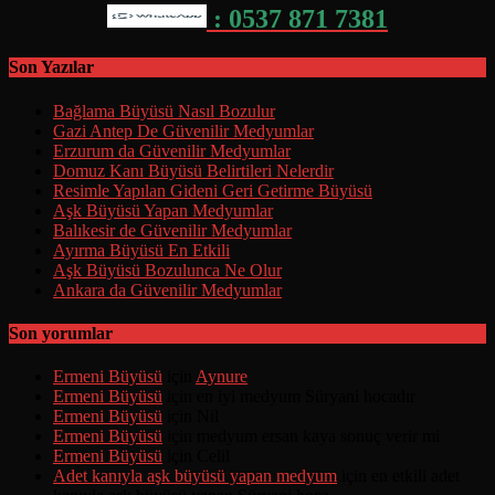
: 0537 871 7381
Son Yazılar
Bağlama Büyüsü Nasıl Bozulur
Gazi Antep De Güvenilir Medyumlar
Erzurum da Güvenilir Medyumlar
Domuz Kanı Büyüsü Belirtileri Nelerdir
Resimle Yapılan Gideni Geri Getirme Büyüsü
Aşk Büyüsü Yapan Medyumlar
Balıkesir de Güvenilir Medyumlar
Ayırma Büyüsü En Etkili
Aşk Büyüsü Bozulunca Ne Olur
Ankara da Güvenilir Medyumlar
Son yorumlar
Ermeni Büyüsü
için
Aynure
Ermeni Büyüsü
için
en iyi medyum Süryani hocadır
Ermeni Büyüsü
için
Nil
Ermeni Büyüsü
için
medyum ersan kaya sonuç verir mi
Ermeni Büyüsü
için
Celil
Adet kanıyla aşk büyüsü yapan medyum
için
en etkili adet