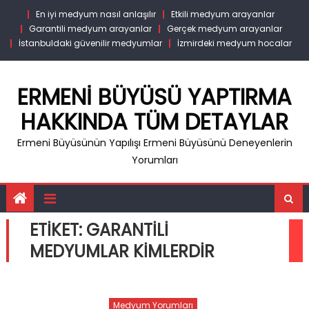
Skip
En iyi medyum nasıl anlaşılır
Etkili medyum arayanlar
to
Garantili medyum arayanlar
Gerçek medyum arayanlar
content
İstanbuldaki güvenilir medyumlar
İzmirdeki medyum hocalar
ERMENI BÜYÜSÜ YAPTIRMA
HAKKINDA TÜM DETAYLAR
Ermeni Büyüsünün Yapılışı Ermeni Büyüsünü Deneyenlerin
Yorumları
ETIKET:
GARANTILI
MEDYUMLAR KIMLERDIR
Medyum Yorumları