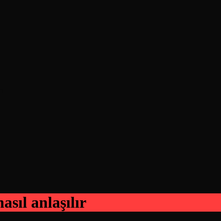
rı
sıl anlaşılır