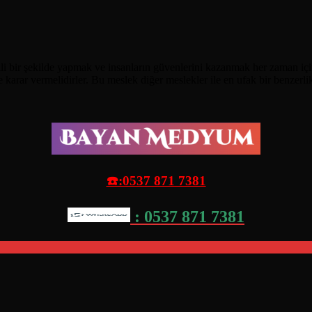
i bir şekilde yapmak ve insanların güvenlerini kazanmak her zaman içi
e karar vermelidirler. Bu meslek diğer meslekler ile en ufak bir benzer
☎️:0537 871 7381
: 0537 871 7381