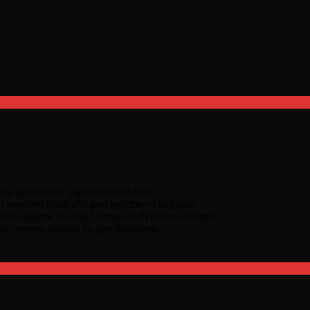
nıyla aşk büyüsü yapan Süryani hoca
i sevgiliyi fotoğrafla geri getirme ve bağlama
geri döndürme büyüsü Uzman medyum tavsiyemdir
liyi ermeni büyüsü ile geri döndürme