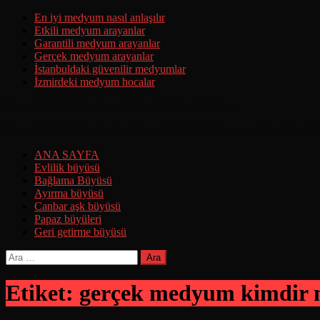
Skip
En iyi medyum nasıl anlaşılır
to
Etkili medyum arayanlar
content
Garantili medyum arayanlar
Gerçek medyum arayanlar
İstanbuldaki güvenilir medyumlar
İzmirdeki medyum hocalar
Ermeni Büyüsü Yaptırma Hakkında Tüm Detaylar
Ermeni Büyüsünün Yapılışı Ermeni Büyüsünü Deneyenlerin Yorumla
ANA SAYFA
Evlilik büyüsü
Bağlama Büyüsü
Ayırma büyüsü
Canbar aşk büyüsü
Papaz büyüleri
Geri getirme büyüsü
Arama:
Etiket:
gerçek medyum kimdir na