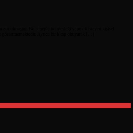
n zor olmuştur. Bu sebeple bu mesleği yapmak isteyen kişisel
lik göstermemektedir. Ayrıca bir kitap okuyarak […]