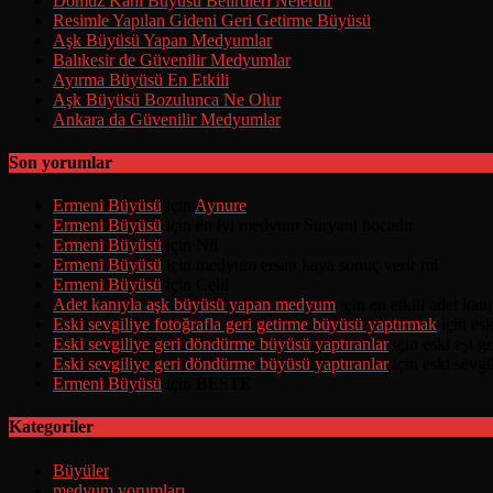
Domuz Kanı Büyüsü Belirtileri Nelerdir
Resimle Yapılan Gideni Geri Getirme Büyüsü
Aşk Büyüsü Yapan Medyumlar
Balıkesir de Güvenilir Medyumlar
Ayırma Büyüsü En Etkili
Aşk Büyüsü Bozulunca Ne Olur
Ankara da Güvenilir Medyumlar
Son yorumlar
Ermeni Büyüsü
için
Aynure
Ermeni Büyüsü
için
en iyi medyum Süryani hocadır
Ermeni Büyüsü
için
Nil
Ermeni Büyüsü
için
medyum ersan kaya sonuç verir mi
Ermeni Büyüsü
için
Celil
Adet kanıyla aşk büyüsü yapan medyum
için
en etkili adet ka
Eski sevgiliye fotoğrafla geri getirme büyüsü yaptırmak
için
esk
Eski sevgiliye geri döndürme büyüsü yaptıranlar
için
eski eşi 
Eski sevgiliye geri döndürme büyüsü yaptıranlar
için
eski sevgi
Ermeni Büyüsü
için
BESTE
Kategoriler
Büyüler
medyum yorumları