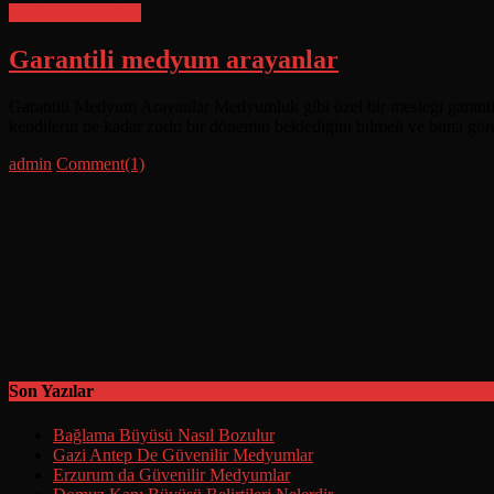
medyum yorumları
Garantili medyum arayanlar
Garantili Medyum Arayanlar Medyumluk gibi özel bir mesleği garantil
kendilerin ne kadar zorlu bir dönemin beklediğini bilmeli ve buna gör
Posted
Author
admin
Comment(1)
on
Son Yazılar
Bağlama Büyüsü Nasıl Bozulur
Gazi Antep De Güvenilir Medyumlar
Erzurum da Güvenilir Medyumlar