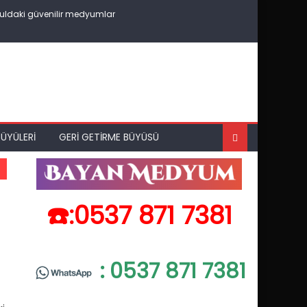
uldaki güvenilir medyumlar
ÜYÜLERI
GERI GETIRME BÜYÜSÜ
☎️:0537 871 7381
: 0537 871 7381