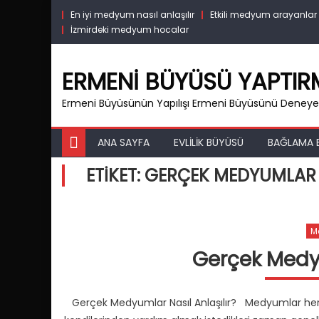
Skip
En iyi medyum nasıl anlaşılır
Etkili medyum arayanlar
to
İzmirdeki medyum hocalar
content
ERMENI BÜYÜSÜ YAPTI
Ermeni Büyüsünün Yapılışı Ermeni Büyüsünü Deneyen
ANA SAYFA
EVLILIK BÜYÜSÜ
BAĞLAMA 
ETIKET:
GERÇEK MEDYUMLAR 
M
Gerçek Medyu
Gerçek Medyumlar Nasıl Anlaşılır? Medyumlar her za