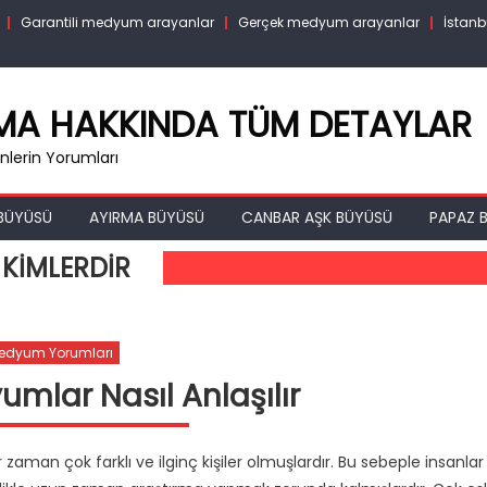
Garantili medyum arayanlar
Gerçek medyum arayanlar
İstanb
RMA HAKKINDA TÜM DETAYLAR
lerin Yorumları
BÜYÜSÜ
AYIRMA BÜYÜSÜ
CANBAR AŞK BÜYÜSÜ
PAPAZ B
KIMLERDIR
edyum Yorumları
mlar Nasıl Anlaşılır
man çok farklı ve ilginç kişiler olmuşlardır. Bu sebeple insanlar