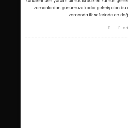
kendilerinden yardım almak istedikleri zaman genel
zamanlardan günümüze kadar gelmiş olan bu öze
zamanda ilk seferinde en doğ
Posted
Au
ad
on