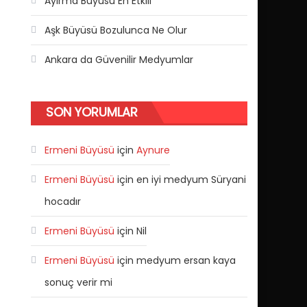
Ayırma Büyüsü En Etkili
Aşk Büyüsü Bozulunca Ne Olur
Ankara da Güvenilir Medyumlar
SON YORUMLAR
Ermeni Büyüsü
için
Aynure
Ermeni Büyüsü
için
en iyi medyum Süryani
hocadır
Ermeni Büyüsü
için
Nil
Ermeni Büyüsü
için
medyum ersan kaya
sonuç verir mi