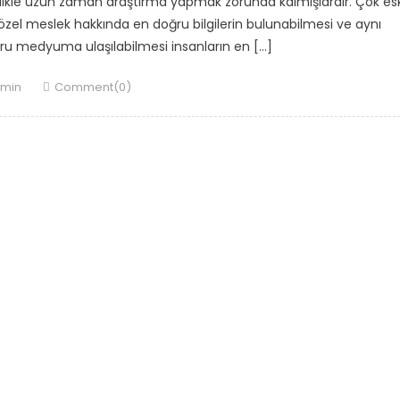
likle uzun zaman araştırma yapmak zorunda kalmışlardır. Çok esk
l meslek hakkında en doğru bilgilerin bulunabilmesi ve aynı
ru medyuma ulaşılabilmesi insanların en […]
thor
min
Comment(0)