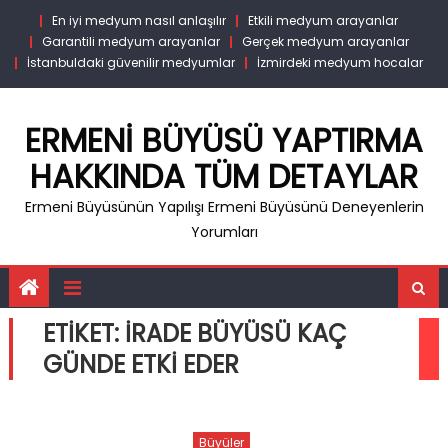
Skip
En iyi medyum nasıl anlaşılır
Etkili medyum arayanlar
to
Garantili medyum arayanlar
Gerçek medyum arayanlar
content
İstanbuldaki güvenilir medyumlar
İzmirdeki medyum hocalar
ERMENI BÜYÜSÜ YAPTIRMA
HAKKINDA TÜM DETAYLAR
Ermeni Büyüsünün Yapılışı Ermeni Büyüsünü Deneyenlerin
Yorumları
ETIKET:
IRADE BÜYÜSÜ KAÇ
GÜNDE ETKI EDER
Büyüler