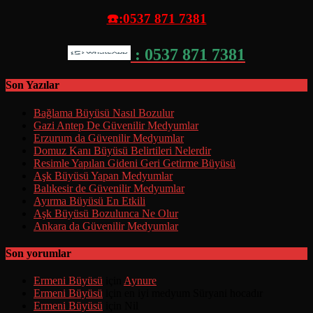
☎️:0537 871 7381
: 0537 871 7381
Son Yazılar
Bağlama Büyüsü Nasıl Bozulur
Gazi Antep De Güvenilir Medyumlar
Erzurum da Güvenilir Medyumlar
Domuz Kanı Büyüsü Belirtileri Nelerdir
Resimle Yapılan Gideni Geri Getirme Büyüsü
Aşk Büyüsü Yapan Medyumlar
Balıkesir de Güvenilir Medyumlar
Ayırma Büyüsü En Etkili
Aşk Büyüsü Bozulunca Ne Olur
Ankara da Güvenilir Medyumlar
Son yorumlar
Ermeni Büyüsü
için
Aynure
Ermeni Büyüsü
için
en iyi medyum Süryani hocadır
Ermeni Büyüsü
için
Nil