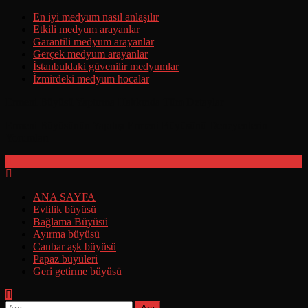
Skip
En iyi medyum nasıl anlaşılır
to
Etkili medyum arayanlar
content
Garantili medyum arayanlar
Gerçek medyum arayanlar
İstanbuldaki güvenilir medyumlar
İzmirdeki medyum hocalar
Ermeni Büyüsü Yaptırma Hakkında Tüm Detaylar
Ermeni Büyüsünün Yapılışı Ermeni Büyüsünü Deneyenlerin
Yorumları
ANA SAYFA
Evlilik büyüsü
Bağlama Büyüsü
Ayırma büyüsü
Canbar aşk büyüsü
Papaz büyüleri
Geri getirme büyüsü
Arama: