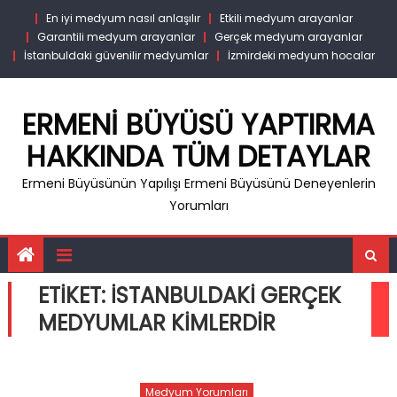
Skip
En iyi medyum nasıl anlaşılır
Etkili medyum arayanlar
to
Garantili medyum arayanlar
Gerçek medyum arayanlar
content
İstanbuldaki güvenilir medyumlar
İzmirdeki medyum hocalar
ERMENI BÜYÜSÜ YAPTIRMA
HAKKINDA TÜM DETAYLAR
Ermeni Büyüsünün Yapılışı Ermeni Büyüsünü Deneyenlerin
Yorumları
ETIKET:
ISTANBULDAKI GERÇEK
MEDYUMLAR KIMLERDIR
Medyum Yorumları