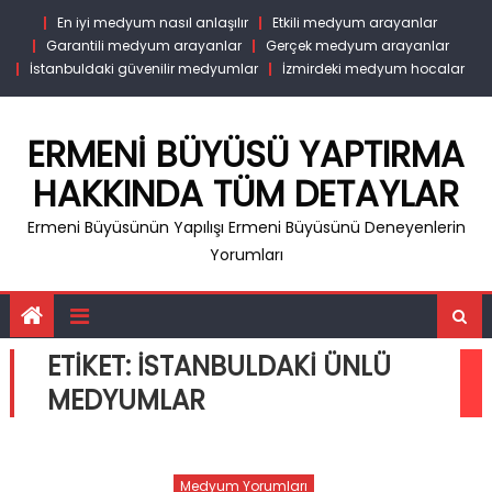
Skip
En iyi medyum nasıl anlaşılır
Etkili medyum arayanlar
to
Garantili medyum arayanlar
Gerçek medyum arayanlar
content
İstanbuldaki güvenilir medyumlar
İzmirdeki medyum hocalar
ERMENI BÜYÜSÜ YAPTIRMA
HAKKINDA TÜM DETAYLAR
Ermeni Büyüsünün Yapılışı Ermeni Büyüsünü Deneyenlerin
Yorumları
ETIKET:
ISTANBULDAKI ÜNLÜ
MEDYUMLAR
Medyum Yorumları