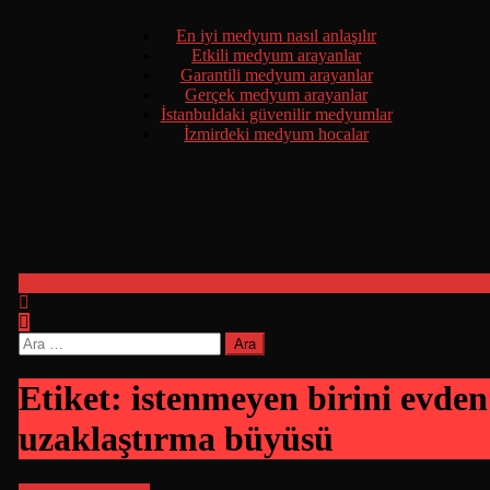
Skip
En iyi medyum nasıl anlaşılır
to
Etkili medyum arayanlar
content
Garantili medyum arayanlar
Gerçek medyum arayanlar
İstanbuldaki güvenilir medyumlar
İzmirdeki medyum hocalar
Ermeni Büyüsü Yaptırma Hakkında Tüm Detaylar
Ermeni Büyüsünün Yapılışı Ermeni Büyüsünü Deneyenlerin
Yorumları
Arama:
Etiket:
istenmeyen birini evden
uzaklaştırma büyüsü