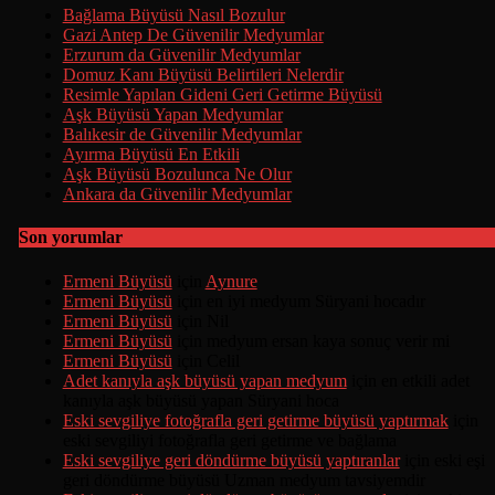
Bağlama Büyüsü Nasıl Bozulur
Gazi Antep De Güvenilir Medyumlar
Erzurum da Güvenilir Medyumlar
Domuz Kanı Büyüsü Belirtileri Nelerdir
Resimle Yapılan Gideni Geri Getirme Büyüsü
Aşk Büyüsü Yapan Medyumlar
Balıkesir de Güvenilir Medyumlar
Ayırma Büyüsü En Etkili
Aşk Büyüsü Bozulunca Ne Olur
Ankara da Güvenilir Medyumlar
Son yorumlar
Ermeni Büyüsü
için
Aynure
Ermeni Büyüsü
için
en iyi medyum Süryani hocadır
Ermeni Büyüsü
için
Nil
Ermeni Büyüsü
için
medyum ersan kaya sonuç verir mi
Ermeni Büyüsü
için
Celil
Adet kanıyla aşk büyüsü yapan medyum
için
en etkili adet
kanıyla aşk büyüsü yapan Süryani hoca
Eski sevgiliye fotoğrafla geri getirme büyüsü yaptırmak
için
eski sevgiliyi fotoğrafla geri getirme ve bağlama
Eski sevgiliye geri döndürme büyüsü yaptıranlar
için
eski eşi
geri döndürme büyüsü Uzman medyum tavsiyemdir