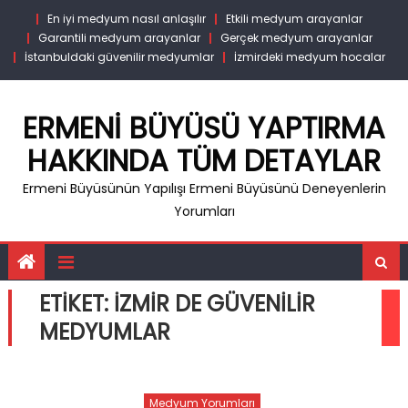
Skip
En iyi medyum nasıl anlaşılır
Etkili medyum arayanlar
to
Garantili medyum arayanlar
Gerçek medyum arayanlar
content
İstanbuldaki güvenilir medyumlar
İzmirdeki medyum hocalar
ERMENI BÜYÜSÜ YAPTIRMA
HAKKINDA TÜM DETAYLAR
Ermeni Büyüsünün Yapılışı Ermeni Büyüsünü Deneyenlerin
Yorumları
ETIKET:
IZMIR DE GÜVENILIR
MEDYUMLAR
Medyum Yorumları