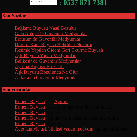
: 0537 871 7381
Son Yazılar
Bağlama Büyüsü Nasıl Bozulur
Gazi Antep De Güvenilir Medyumlar
Erzurum da Güvenilir Medyumlar
Domuz Kanı Büyüsü Belirtileri Nelerdir
Resimle Yapılan Gideni Geri Getirme Büyüsü
Aşk Büyüsü Yapan Medyumlar
Balıkesir de Güvenilir Medyumlar
Ayırma Büyüsü En Etkili
Aşk Büyüsü Bozulunca Ne Olur
Ankara da Güvenilir Medyumlar
Son yorumlar
Ermeni Büyüsü
için
Aynure
Ermeni Büyüsü
için
en iyi medyum Süryani hocadır
Ermeni Büyüsü
için
Nil
Ermeni Büyüsü
için
medyum ersan kaya sonuç verir mi
Ermeni Büyüsü
için
Celil
Adet kanıyla aşk büyüsü yapan medyum
için
en etkili adet
kanıyla aşk büyüsü yapan Süryani hoca