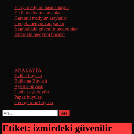
Skip
En iyi medyum nasıl anlaşılır
to
Etkili medyum arayanlar
content
Garantili medyum arayanlar
Gerçek medyum arayanlar
İstanbuldaki güvenilir medyumlar
İzmirdeki medyum hocalar
Ermeni Büyüsü Yaptırma Hakkında Tüm Detaylar
Ermeni Büyüsünün Yapılışı Ermeni Büyüsünü Deneyenlerin
Yorumları
ANA SAYFA
Evlilik büyüsü
Bağlama Büyüsü
Ayırma büyüsü
Canbar aşk büyüsü
Papaz büyüleri
Geri getirme büyüsü
Arama:
Etiket:
izmirdeki güvenilir