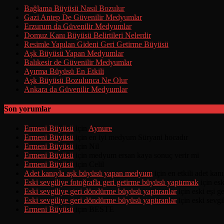
Bağlama Büyüsü Nasıl Bozulur
Gazi Antep De Güvenilir Medyumlar
Erzurum da Güvenilir Medyumlar
Domuz Kanı Büyüsü Belirtileri Nelerdir
Resimle Yapılan Gideni Geri Getirme Büyüsü
Aşk Büyüsü Yapan Medyumlar
Balıkesir de Güvenilir Medyumlar
Ayırma Büyüsü En Etkili
Aşk Büyüsü Bozulunca Ne Olur
Ankara da Güvenilir Medyumlar
Son yorumlar
Ermeni Büyüsü
için
Aynure
Ermeni Büyüsü
için
en iyi medyum Süryani hocadır
Ermeni Büyüsü
için
Nil
Ermeni Büyüsü
için
medyum ersan kaya sonuç verir mi
Ermeni Büyüsü
için
Celil
Adet kanıyla aşk büyüsü yapan medyum
için
en etkili adet ka
Eski sevgiliye fotoğrafla geri getirme büyüsü yaptırmak
için
esk
Eski sevgiliye geri döndürme büyüsü yaptıranlar
için
eski eşi 
Eski sevgiliye geri döndürme büyüsü yaptıranlar
için
eski sevgi
Ermeni Büyüsü
için
BESTE