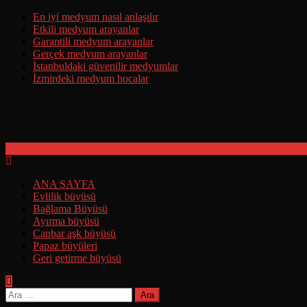
Skip
En iyi medyum nasıl anlaşılır
to
Etkili medyum arayanlar
content
Garantili medyum arayanlar
Gerçek medyum arayanlar
İstanbuldaki güvenilir medyumlar
İzmirdeki medyum hocalar
Ermeni Büyüsü Yaptırma Hakkında Tüm Detaylar
Ermeni Büyüsünün Yapılışı Ermeni Büyüsünü Deneyenlerin Yorumla
ANA SAYFA
Evlilik büyüsü
Bağlama Büyüsü
Ayırma büyüsü
Canbar aşk büyüsü
Papaz büyüleri
Geri getirme büyüsü
Arama: