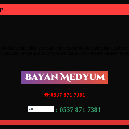
r
r şekilde temin edilen ve günlük hayatta sık sık kullanılmakta olan basi
n etkilerini ortaya çıkarmak ve etki altına alınmak istenen kişilere mus
☎️:0537 871 7381
: 0537 871 7381