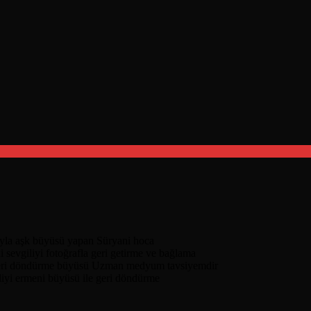
nıyla aşk büyüsü yapan Süryani hoca
i sevgiliyi fotoğrafla geri getirme ve bağlama
geri döndürme büyüsü Uzman medyum tavsiyemdir
liyi ermeni büyüsü ile geri döndürme