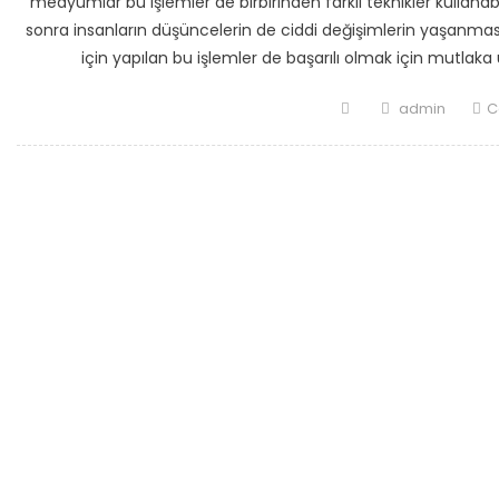
medyumlar bu işlemler de birbirinden farklı teknikler kullanab
sonra insanların düşüncelerin de ciddi değişimlerin yaşanmasını 
için yapılan bu işlemler de başarılı olmak için mutlak
Posted
Author
admin
C
on