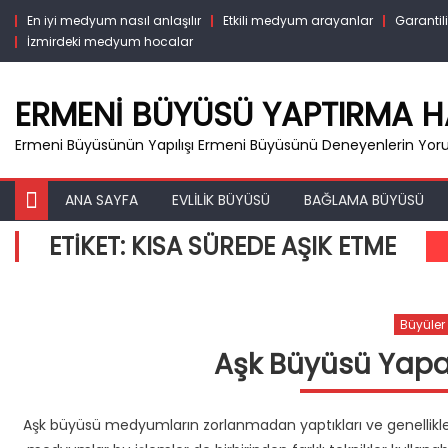
Skip
En iyi medyum nasıl anlaşılır
Etkili medyum arayanlar
Garanti
to
İzmirdeki medyum hocalar
content
ERMENI BÜYÜSÜ YAPTIRMA 
Ermeni Büyüsünün Yapılışı Ermeni Büyüsünü Deneyenlerin Yor
ANA SAYFA
EVLILIK BÜYÜSÜ
BAĞLAMA BÜYÜSÜ
ETIKET:
KISA SÜREDE AŞIK ETME
Büyüler
Aşk Büyüsü Yap
Aşk büyüsü medyumların zorlanmadan yaptıkları ve genellikle 