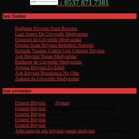
: 0537 871 7381
Son Yazılar
Bağlama Büyüsü Nasıl Bozulur
Gazi Antep De Güvenilir Medyumlar
Erzurum da Güvenilir Medyumlar
Domuz Kanı Büyüsü Belirtileri Nelerdir
Resimle Yapılan Gideni Geri Getirme Büyüsü
Aşk Büyüsü Yapan Medyumlar
Balıkesir de Güvenilir Medyumlar
Ayırma Büyüsü En Etkili
Aşk Büyüsü Bozulunca Ne Olur
Ankara da Güvenilir Medyumlar
Son yorumlar
Ermeni Büyüsü
için
Aynure
Ermeni Büyüsü
için
en iyi medyum Süryani hocadır
Ermeni Büyüsü
için
Nil
Ermeni Büyüsü
için
medyum ersan kaya sonuç verir mi
Ermeni Büyüsü
için
Celil
Adet kanıyla aşk büyüsü yapan medyum
için
en etkili adet
kanıyla aşk büyüsü yapan Süryani hoca