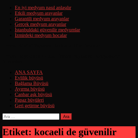
Skip
En iyi medyum nasıl anlaşılır
to
Etkili medyum arayanlar
content
Garantili medyum arayanlar
Gerçek medyum arayanlar
İstanbuldaki güvenilir medyumlar
İzmirdeki medyum hocalar
Ermeni Büyüsü Yaptırma Hakkında Tüm Detaylar
Ermeni Büyüsünün Yapılışı Ermeni Büyüsünü Deneyenlerin
Yorumları
ANA SAYFA
Evlilik büyüsü
Bağlama Büyüsü
Ayırma büyüsü
Canbar aşk büyüsü
Papaz büyüleri
Geri getirme büyüsü
Arama:
Etiket:
kocaeli de güvenilir