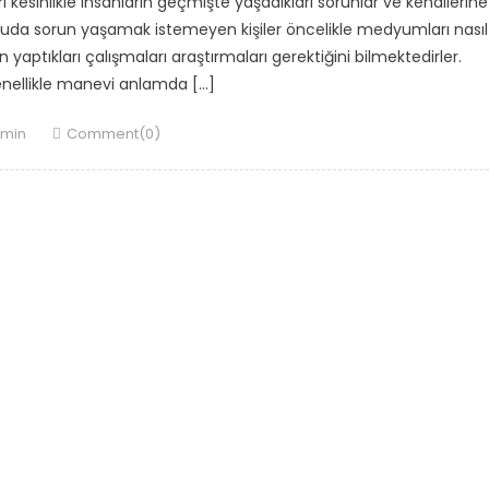
kesinlikle insanların geçmişte yaşadıkları sorunlar ve kendilerine
nuda sorun yaşamak istemeyen kişiler öncelikle medyumları nasıl
aptıkları çalışmaları araştırmaları gerektiğini bilmektedirler.
ellikle manevi anlamda […]
thor
min
Comment(0)