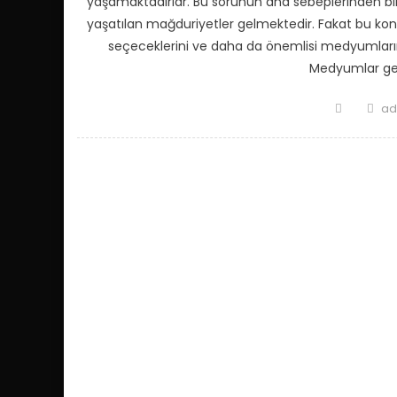
yaşamaktadırlar. Bu sorunun ana sebeplerinden biri 
yaşatılan mağduriyetler gelmektedir. Fakat bu ko
seçeceklerini ve daha da önemlisi medyumların y
Medyumlar gen
Posted
Au
ad
on