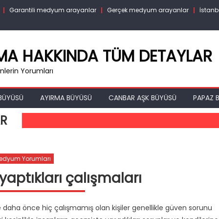
Garantili medyum arayanlar
Gerçek medyum arayanlar
İstanb
RMA HAKKINDA TÜM DETAYLAR
lerin Yorumları
BÜYÜSÜ
AYIRMA BÜYÜSÜ
CANBAR AŞK BÜYÜSÜ
PAPAZ B
AR
edyum Yorumları
aptıkları çalışmaları
 daha önce hiç çalışmamış olan kişiler genellikle güven sorunu