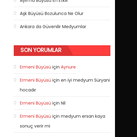
Ayırma Büyüsü En Etkili
Aşk Büyüsü Bozulunca Ne Olur
Ankara da Güvenilir Medyumlar
SON YORUMLAR
Ermeni Büyüsü
için
Aynure
Ermeni Büyüsü
için
en iyi medyum Süryani
hocadır
Ermeni Büyüsü
için
Nil
Ermeni Büyüsü
için
medyum ersan kaya
sonuç verir mi