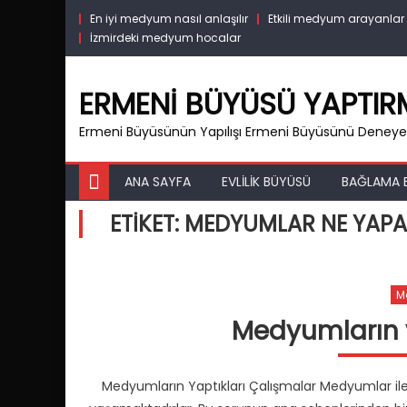
Skip
En iyi medyum nasıl anlaşılır
Etkili medyum arayanlar
to
İzmirdeki medyum hocalar
content
ERMENI BÜYÜSÜ YAPTI
Ermeni Büyüsünün Yapılışı Ermeni Büyüsünü Deneyen
ANA SAYFA
EVLILIK BÜYÜSÜ
BAĞLAMA 
ETIKET:
MEDYUMLAR NE YAP
M
Medyumların y
Medyumların Yaptıkları Çalışmalar Medyumlar ile