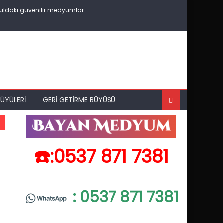
uldaki güvenilir medyumlar
ÜYÜLERI
GERI GETIRME BÜYÜSÜ
☎️:0537 871 7381
: 0537 871 7381