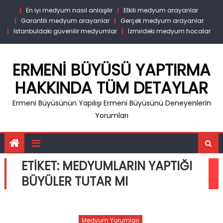
Skip
En iyi medyum nasıl anlaşılır
Etkili medyum arayanlar
to
Garantili medyum arayanlar
Gerçek medyum arayanlar
content
İstanbuldaki güvenilir medyumlar
İzmirdeki medyum hocalar
ERMENI BÜYÜSÜ YAPTIRMA
HAKKINDA TÜM DETAYLAR
Ermeni Büyüsünün Yapılışı Ermeni Büyüsünü Deneyenlerin
Yorumları
ETIKET:
MEDYUMLARIN YAPTIĞI
BÜYÜLER TUTAR MI
Medyum Yorumları