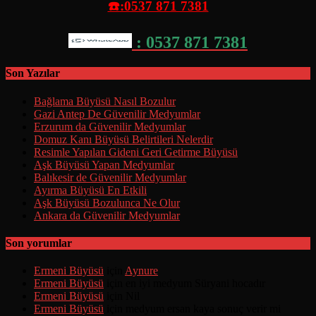
☎️:0537 871 7381
: 0537 871 7381
Son Yazılar
Bağlama Büyüsü Nasıl Bozulur
Gazi Antep De Güvenilir Medyumlar
Erzurum da Güvenilir Medyumlar
Domuz Kanı Büyüsü Belirtileri Nelerdir
Resimle Yapılan Gideni Geri Getirme Büyüsü
Aşk Büyüsü Yapan Medyumlar
Balıkesir de Güvenilir Medyumlar
Ayırma Büyüsü En Etkili
Aşk Büyüsü Bozulunca Ne Olur
Ankara da Güvenilir Medyumlar
Son yorumlar
Ermeni Büyüsü
için
Aynure
Ermeni Büyüsü
için
en iyi medyum Süryani hocadır
Ermeni Büyüsü
için
Nil
Ermeni Büyüsü
için
medyum ersan kaya sonuç verir mi