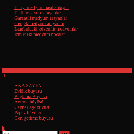
Skip
En iyi medyum nasıl anlaşılır
to
Etkili medyum arayanlar
content
Garantili medyum arayanlar
Gerçek medyum arayanlar
İstanbuldaki güvenilir medyumlar
İzmirdeki medyum hocalar
Ermeni Büyüsü Yaptırma Hakkında Tüm Detaylar
Ermeni Büyüsünün Yapılışı Ermeni Büyüsünü Deneyenlerin
Yorumları
ANA SAYFA
Evlilik büyüsü
Bağlama Büyüsü
Ayırma büyüsü
Canbar aşk büyüsü
Papaz büyüleri
Geri getirme büyüsü
Arama: