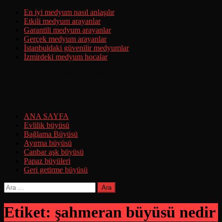
Skip
En iyi medyum nasıl anlaşılır
to
Etkili medyum arayanlar
content
Garantili medyum arayanlar
Gerçek medyum arayanlar
İstanbuldaki güvenilir medyumlar
İzmirdeki medyum hocalar
Ermeni Büyüsü Yaptırma Hakkında Tüm Detaylar
Ermeni Büyüsünün Yapılışı Ermeni Büyüsünü Deneyenlerin
Yorumları
ANA SAYFA
Evlilik büyüsü
Bağlama Büyüsü
Ayırma büyüsü
Canbar aşk büyüsü
Papaz büyüleri
Geri getirme büyüsü
Arama:
Etiket:
şahmeran büyüsü nedir