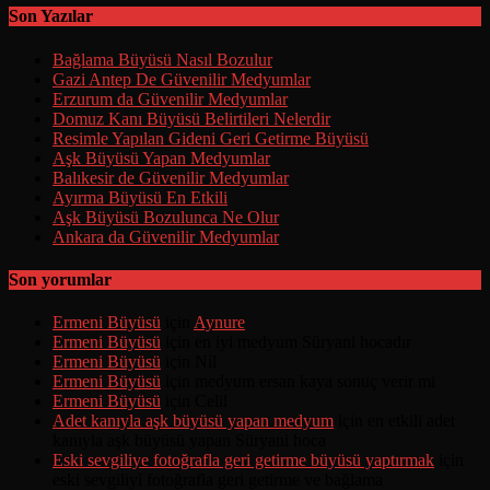
Son Yazılar
Bağlama Büyüsü Nasıl Bozulur
Gazi Antep De Güvenilir Medyumlar
Erzurum da Güvenilir Medyumlar
Domuz Kanı Büyüsü Belirtileri Nelerdir
Resimle Yapılan Gideni Geri Getirme Büyüsü
Aşk Büyüsü Yapan Medyumlar
Balıkesir de Güvenilir Medyumlar
Ayırma Büyüsü En Etkili
Aşk Büyüsü Bozulunca Ne Olur
Ankara da Güvenilir Medyumlar
Son yorumlar
Ermeni Büyüsü
için
Aynure
Ermeni Büyüsü
için
en iyi medyum Süryani hocadır
Ermeni Büyüsü
için
Nil
Ermeni Büyüsü
için
medyum ersan kaya sonuç verir mi
Ermeni Büyüsü
için
Celil
Adet kanıyla aşk büyüsü yapan medyum
için
en etkili adet
kanıyla aşk büyüsü yapan Süryani hoca
Eski sevgiliye fotoğrafla geri getirme büyüsü yaptırmak
için
eski sevgiliyi fotoğrafla geri getirme ve bağlama