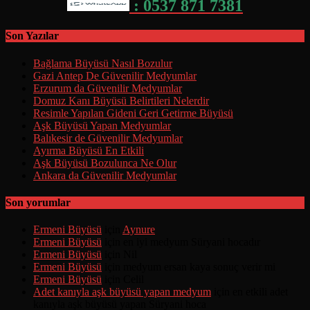
: 0537 871 7381
Son Yazılar
Bağlama Büyüsü Nasıl Bozulur
Gazi Antep De Güvenilir Medyumlar
Erzurum da Güvenilir Medyumlar
Domuz Kanı Büyüsü Belirtileri Nelerdir
Resimle Yapılan Gideni Geri Getirme Büyüsü
Aşk Büyüsü Yapan Medyumlar
Balıkesir de Güvenilir Medyumlar
Ayırma Büyüsü En Etkili
Aşk Büyüsü Bozulunca Ne Olur
Ankara da Güvenilir Medyumlar
Son yorumlar
Ermeni Büyüsü
için
Aynure
Ermeni Büyüsü
için
en iyi medyum Süryani hocadır
Ermeni Büyüsü
için
Nil
Ermeni Büyüsü
için
medyum ersan kaya sonuç verir mi
Ermeni Büyüsü
için
Celil
Adet kanıyla aşk büyüsü yapan medyum
için
en etkili adet
kanıyla aşk büyüsü yapan Süryani hoca