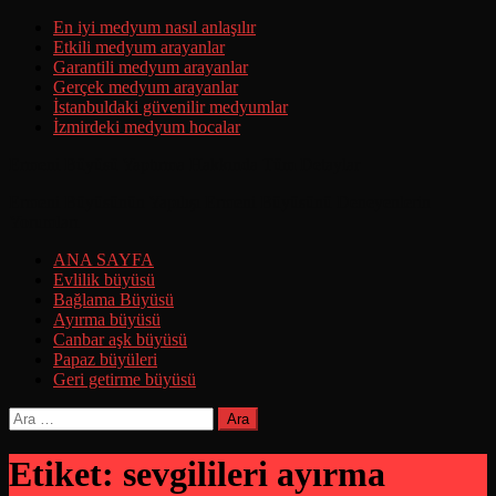
Skip
En iyi medyum nasıl anlaşılır
to
Etkili medyum arayanlar
content
Garantili medyum arayanlar
Gerçek medyum arayanlar
İstanbuldaki güvenilir medyumlar
İzmirdeki medyum hocalar
Ermeni Büyüsü Yaptırma Hakkında Tüm Detaylar
Ermeni Büyüsünün Yapılışı Ermeni Büyüsünü Deneyenlerin
Yorumları
ANA SAYFA
Evlilik büyüsü
Bağlama Büyüsü
Ayırma büyüsü
Canbar aşk büyüsü
Papaz büyüleri
Geri getirme büyüsü
Arama:
Etiket:
sevgilileri ayırma