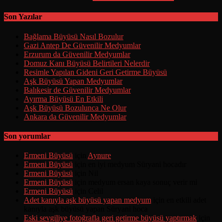
Son Yazılar
Bağlama Büyüsü Nasıl Bozulur
Gazi Antep De Güvenilir Medyumlar
Erzurum da Güvenilir Medyumlar
Domuz Kanı Büyüsü Belirtileri Nelerdir
Resimle Yapılan Gideni Geri Getirme Büyüsü
Aşk Büyüsü Yapan Medyumlar
Balıkesir de Güvenilir Medyumlar
Ayırma Büyüsü En Etkili
Aşk Büyüsü Bozulunca Ne Olur
Ankara da Güvenilir Medyumlar
Son yorumlar
Ermeni Büyüsü
için
Aynure
Ermeni Büyüsü
için
en iyi medyum Süryani hocadır
Ermeni Büyüsü
için
Nil
Ermeni Büyüsü
için
medyum ersan kaya sonuç verir mi
Ermeni Büyüsü
için
Celil
Adet kanıyla aşk büyüsü yapan medyum
için
en etkili adet
kanıyla aşk büyüsü yapan Süryani hoca
Eski sevgiliye fotoğrafla geri getirme büyüsü yaptırmak
için