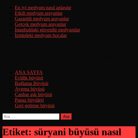
Skip
En iyi medyum nasıl anlaşılır
to
Etkili medyum arayanlar
content
Garantili medyum arayanlar
Gerçek medyum arayanlar
İstanbuldaki güvenilir medyumlar
İzmirdeki medyum hocalar
Ermeni Büyüsü Yaptırma Hakkında Tüm Detaylar
Ermeni Büyüsünün Yapılışı Ermeni Büyüsünü Deneyenlerin
Yorumları
ANA SAYFA
Evlilik büyüsü
Bağlama Büyüsü
Ayırma büyüsü
Canbar aşk büyüsü
Papaz büyüleri
Geri getirme büyüsü
Arama:
Etiket:
süryani büyüsü nasıl