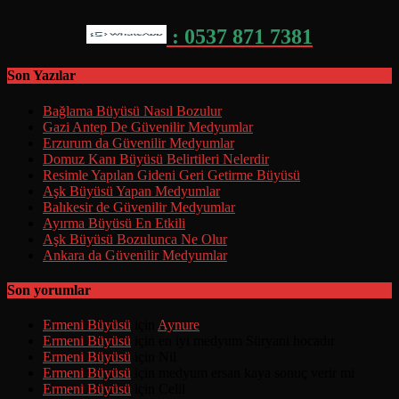
: 0537 871 7381
Son Yazılar
Bağlama Büyüsü Nasıl Bozulur
Gazi Antep De Güvenilir Medyumlar
Erzurum da Güvenilir Medyumlar
Domuz Kanı Büyüsü Belirtileri Nelerdir
Resimle Yapılan Gideni Geri Getirme Büyüsü
Aşk Büyüsü Yapan Medyumlar
Balıkesir de Güvenilir Medyumlar
Ayırma Büyüsü En Etkili
Aşk Büyüsü Bozulunca Ne Olur
Ankara da Güvenilir Medyumlar
Son yorumlar
Ermeni Büyüsü
için
Aynure
Ermeni Büyüsü
için
en iyi medyum Süryani hocadır
Ermeni Büyüsü
için
Nil
Ermeni Büyüsü
için
medyum ersan kaya sonuç verir mi
Ermeni Büyüsü
için
Celil