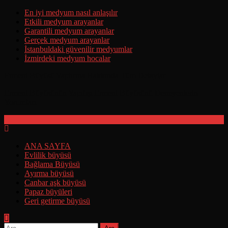
Skip
En iyi medyum nasıl anlaşılır
to
Etkili medyum arayanlar
content
Garantili medyum arayanlar
Gerçek medyum arayanlar
İstanbuldaki güvenilir medyumlar
İzmirdeki medyum hocalar
Ermeni Büyüsü Yaptırma Hakkında Tüm Detaylar
Ermeni Büyüsünün Yapılışı Ermeni Büyüsünü Deneyenlerin
Yorumları
ANA SAYFA
Evlilik büyüsü
Bağlama Büyüsü
Ayırma büyüsü
Canbar aşk büyüsü
Papaz büyüleri
Geri getirme büyüsü
Arama: