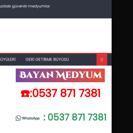
uldaki güvenilir medyumlar
ÜYÜLERI
GERI GETIRME BÜYÜSÜ
☎️:0537 871 7381
: 0537 871 7381