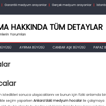
Garantili medyum arayanlar
Gerçek medyum arayanlar
İstanb
RMA HAKKINDA TÜM DETAYLAR
lerin Yorumları
BÜYÜSÜ
AYIRMA BÜYÜSÜ
CANBAR AŞK BÜYÜSÜ
PAPAZ B
lar
alar
istedikleri sonuca ulaşacaklarını ve bunun için fiziki anlamda bir
likle seçim yaparken
Ankara’daki medyum hocalar
ile çalışmaya