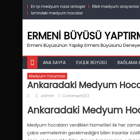
Skip
En iyi medyum nasıl anlaşılır
Etkili medyum arayanlar
to
İzmirdeki medyum hocalar
content
ERMENI BÜYÜSÜ YAPTI
Ermeni Büyüsünün Yapılışı Ermeni Büyüsünü Deneyen
ANA SAYFA
EVLILIK BÜYÜSÜ
BAĞLAMA 
Medyum Yorumları
Ankaradaki Medyum Hoca
Posted
Author
admin
Comment(0)
on
Ankaradaki Medyum Hoc
Medyum hocaların verdikleri hizmetleri ile her zaman 
çaba vermelerinin gerekmediğini bilen insanlar özel