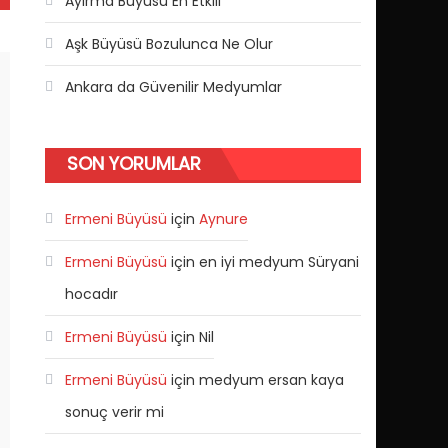
Ayırma Büyüsü En Etkili
Aşk Büyüsü Bozulunca Ne Olur
Ankara da Güvenilir Medyumlar
SON YORUMLAR
Ermeni Büyüsü
için
Aynure
Ermeni Büyüsü
için
en iyi medyum Süryani
hocadır
Ermeni Büyüsü
için
Nil
Ermeni Büyüsü
için
medyum ersan kaya
sonuç verir mi