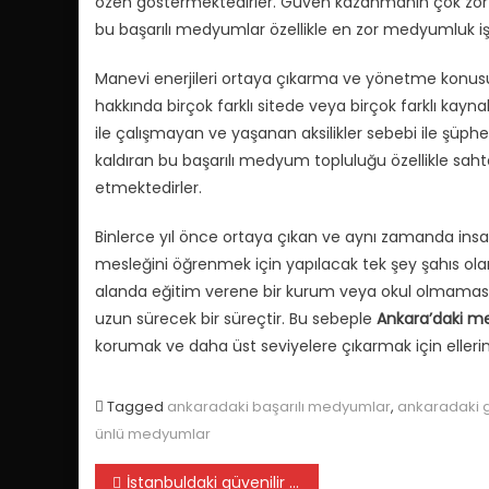
özen göstermektedirler. Güven kazanmanın çok zor oldu
bu başarılı medyumlar özellikle en zor medyumluk iş
Manevi enerjileri ortaya çıkarma ve yönetme konusund
hakkında birçok farklı sitede veya birçok farklı k
ile çalışmayan ve yaşanan aksilikler sebebi ile şüphel
kaldıran bu başarılı medyum topluluğu özellikle sah
etmektedirler.
Binlerce yıl önce ortaya çıkan ve aynı zamanda insa
mesleğini öğrenmek için yapılacak tek şey şahıs olar
alanda eğitim verene bir kurum veya okul olmamasınd
uzun sürecek bir süreçtir. Bu sebeple
Ankara’daki m
korumak ve daha üst seviyelere çıkarmak için ell
Tagged
ankaradaki başarılı medyumlar
,
ankaradaki 
ünlü medyumlar
Yazı
İstanbuldaki güvenilir medyumlar