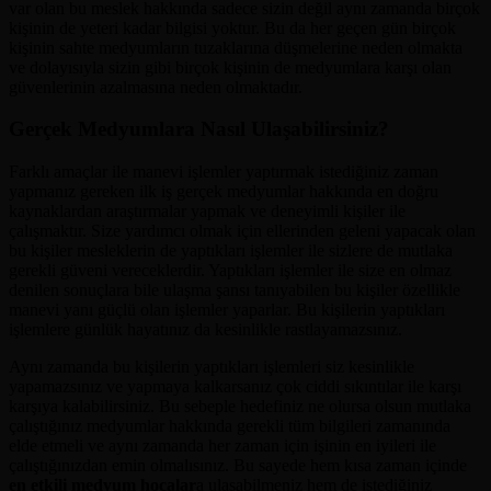
var olan bu meslek hakkında sadece sizin değil aynı zamanda birçok
kişinin de yeteri kadar bilgisi yoktur. Bu da her geçen gün birçok
kişinin sahte medyumların tuzaklarına düşmelerine neden olmakta
ve dolayısıyla sizin gibi birçok kişinin de medyumlara karşı olan
güvenlerinin azalmasına neden olmaktadır.
Gerçek Medyumlara Nasıl Ulaşabilirsiniz?
Farklı amaçlar ile manevi işlemler yaptırmak istediğiniz zaman
yapmanız gereken ilk iş gerçek medyumlar hakkında en doğru
kaynaklardan araştırmalar yapmak ve deneyimli kişiler ile
çalışmaktır. Size yardımcı olmak için ellerinden geleni yapacak olan
bu kişiler mesleklerin de yaptıkları işlemler ile sizlere de mutlaka
gerekli güveni vereceklerdir. Yaptıkları işlemler ile size en olmaz
denilen sonuçlara bile ulaşma şansı tanıyabilen bu kişiler özellikle
manevi yanı güçlü olan işlemler yaparlar. Bu kişilerin yaptıkları
işlemlere günlük hayatınız da kesinlikle rastlayamazsınız.
Aynı zamanda bu kişilerin yaptıkları işlemleri siz kesinlikle
yapamazsınız ve yapmaya kalkarsanız çok ciddi sıkıntılar ile karşı
karşıya kalabilirsiniz. Bu sebeple hedefiniz ne olursa olsun mutlaka
çalıştığınız medyumlar hakkında gerekli tüm bilgileri zamanında
elde etmeli ve aynı zamanda her zaman için işinin en iyileri ile
çalıştığınızdan emin olmalısınız. Bu sayede hem kısa zaman içinde
en etkili medyum hocalar
a ulaşabilmeniz hem de istediğiniz