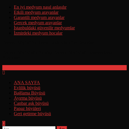
Skip
En iyi medyum nasıl anlaşılır
to
Etkili medyum arayanlar
content
Garantili medyum arayanlar
Gerçek medyum arayanlar
İstanbuldaki güvenilir medyumlar
İzmirdeki medyum hocalar
Ermeni Büyüsü Yaptırma Hakkında Tüm Detaylar
Ermeni Büyüsünün Yapılışı Ermeni Büyüsünü Deneyenlerin
Yorumları
ANA SAYFA
Evlilik büyüsü
Bağlama Büyüsü
Ayırma büyüsü
Canbar aşk büyüsü
Papaz büyüleri
Geri getirme büyüsü
Arama: