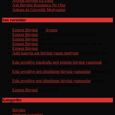
Ayırma Büyüsü En Etkili
Aşk Büyüsü Bozulunca Ne Olur
Ankara da Güvenilir Medyumlar
Son yorumlar
Ermeni Büyüsü
için
Aynure
Ermeni Büyüsü
için
en iyi medyum Süryani hocadır
Ermeni Büyüsü
için
Nil
Ermeni Büyüsü
için
medyum ersan kaya sonuç verir mi
Ermeni Büyüsü
için
Celil
Adet kanıyla aşk büyüsü yapan medyum
için
en etkili adet
kanıyla aşk büyüsü yapan Süryani hoca
Eski sevgiliye fotoğrafla geri getirme büyüsü yaptırmak
için
eski sevgiliyi fotoğrafla geri getirme ve bağlama
Eski sevgiliye geri döndürme büyüsü yaptıranlar
için
eski eşi
geri döndürme büyüsü Uzman medyum tavsiyemdir
Eski sevgiliye geri döndürme büyüsü yaptıranlar
için
eski
sevgiliyi ermeni büyüsü ile geri döndürme
Ermeni Büyüsü
için
BESTE
Kategoriler
Büyüler
medyum yorumları