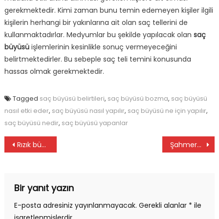
gerekmektedir. Kimi zaman bunu temin edemeyen kişiler ilgili
kişilerin herhangi bir yakınlarına ait olan saç tellerini de
kullanmaktadırlar. Medyumlar bu şekilde yapılacak olan
saç
büyüsü
işlemlerinin kesinlikle sonuç vermeyeceğini
belirtmektedirler. Bu sebeple saç teli temini konusunda
hassas olmak gerekmektedir.
Tagged
saç büyüsü belirtileri
,
saç büyüsü bozma
,
saç büyüsü
nasıl etki eder
,
saç büyüsü nasıl yapılır
,
saç büyüsü ne için yapılır
,
saç büyüsü nedir
,
saç büyüsü yapanlar
Yazı
Rızık büyüsü
Şahmeran büyüsü
gezinmesi
Bir yanıt yazın
E-posta adresiniz yayınlanmayacak.
Gerekli alanlar
*
ile
işaretlenmişlerdir