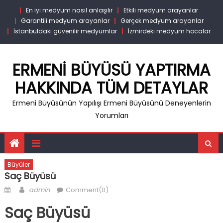
Skip
En iyi medyum nasıl anlaşılır
Etkili medyum arayanlar
to
Garantili medyum arayanlar
Gerçek medyum arayanlar
content
İstanbuldaki güvenilir medyumlar
İzmirdeki medyum hocalar
ERMENI BÜYÜSÜ YAPTIRMA
HAKKINDA TÜM DETAYLAR
Ermeni Büyüsünün Yapılışı Ermeni Büyüsünü Deneyenlerin
Yorumları
Büyüler
Saç Büyüsü
Posted
Author
admin
Comment(0)
on
Saç Büyüsü