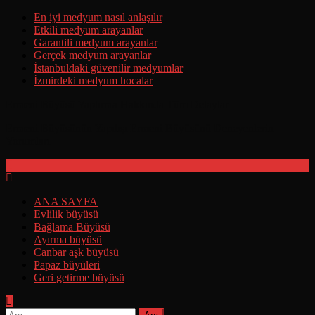
Skip
En iyi medyum nasıl anlaşılır
to
Etkili medyum arayanlar
content
Garantili medyum arayanlar
Gerçek medyum arayanlar
İstanbuldaki güvenilir medyumlar
İzmirdeki medyum hocalar
Ermeni Büyüsü Yaptırma Hakkında Tüm Detaylar
Ermeni Büyüsünün Yapılışı Ermeni Büyüsünü Deneyenlerin
Yorumları
ANA SAYFA
Evlilik büyüsü
Bağlama Büyüsü
Ayırma büyüsü
Canbar aşk büyüsü
Papaz büyüleri
Geri getirme büyüsü
Arama: