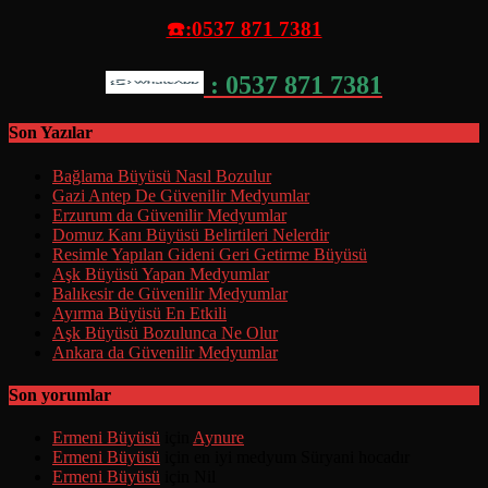
☎️:0537 871 7381
: 0537 871 7381
Son Yazılar
Bağlama Büyüsü Nasıl Bozulur
Gazi Antep De Güvenilir Medyumlar
Erzurum da Güvenilir Medyumlar
Domuz Kanı Büyüsü Belirtileri Nelerdir
Resimle Yapılan Gideni Geri Getirme Büyüsü
Aşk Büyüsü Yapan Medyumlar
Balıkesir de Güvenilir Medyumlar
Ayırma Büyüsü En Etkili
Aşk Büyüsü Bozulunca Ne Olur
Ankara da Güvenilir Medyumlar
Son yorumlar
Ermeni Büyüsü
için
Aynure
Ermeni Büyüsü
için
en iyi medyum Süryani hocadır
Ermeni Büyüsü
için
Nil